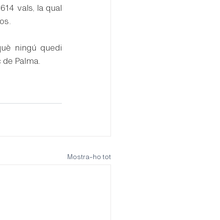
14 vals, la qual 
os.
què ningú quedi 
ç de Palma.
Mostra-ho tot