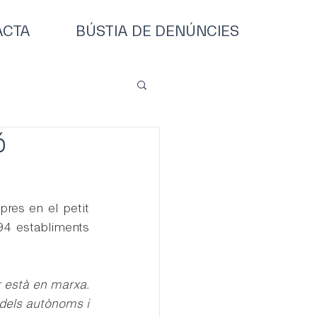
ACTA
BÚSTIA DE DENÚNCIES
ó
es en el petit 
94 establiments 
 està en marxa. 
 dels autònoms i 