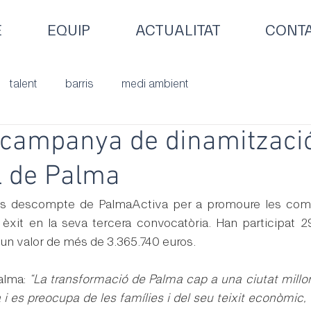
E
EQUIP
ACTUALITAT
CONT
talent
barris
medi ambient
a campanya de dinamitzaci
l de Palma
s descompte de PalmaActiva per a promoure les compr
èxit en la seva tercera convocatòria. Han participat 2
un valor de més de 3.365.740 euros.
alma: 
“La transformació de Palma cap a una ciutat millor
i es preocupa de les famílies i del seu teixit econòmic,