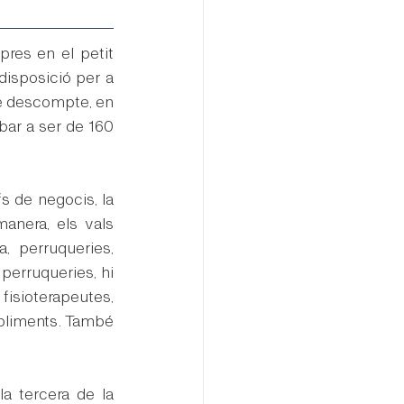
es en el petit 
isposició per a 
e descompte, en 
ar a ser de 160 
s de negocis, la 
nera, els vals 
 perruqueries, 
perruqueries, hi 
fisioterapeutes, 
bliments. També 
a tercera de la 