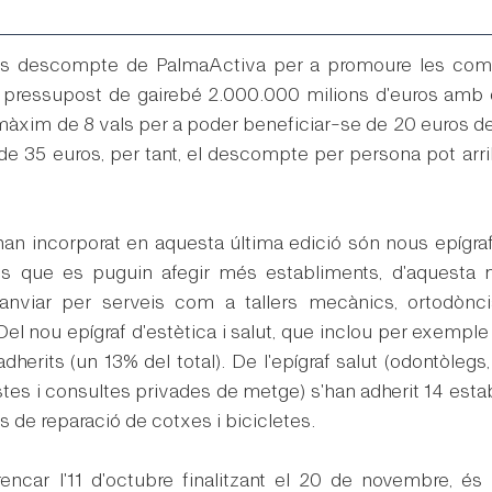
s descompte de PalmaActiva per a promoure les compr
 pressupost de gairebé 2.000.000 milions d'euros amb d
màxim de 8 vals per a poder beneficiar-se de 20 euros d
 35 euros, per tant, el descompte per persona pot arrib
han incorporat en aquesta última edició són nous epígraf
 que es puguin afegir més establiments, d'aquesta ma
viar per serveis com a tallers mecànics, ortodòncia,
 Del nou epígraf d'estètica i salut, que inclou per exemple 
herits (un 13% del total). De l'epígraf salut (odontòlegs, 
tes i consultes privades de metge) s'han adherit 14 esta
ers de reparació de cotxes i bicicletes.
car l'11 d'octubre finalitzant el 20 de novembre, és l