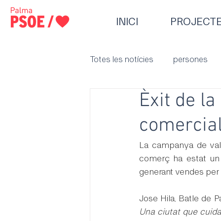
INICI
PROJECT
Totes les notícies
persones
Èxit de l
comercia
La campanya de val
comerç ha estat un 
generant vendes per 
Jose Hila, Batle de P
Una ciutat que cuida 