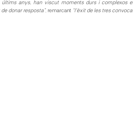
s últims anys, han viscut moments durs i complexos el
t de donar resposta”
, remarcant 
“l'èxit de les tres convoca