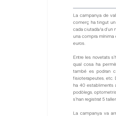
La campanya de val
comerç ha tingut un
cada ciutadà/a d'un 
una compra mínima de
euros.
Entre les novetats s'
qual cosa ha permès
també es podran can
fisioterapeutes, etc.
ha 40 establiments ad
podòlegs, optometris
s'han registrat 5 tall
La campanya va arren