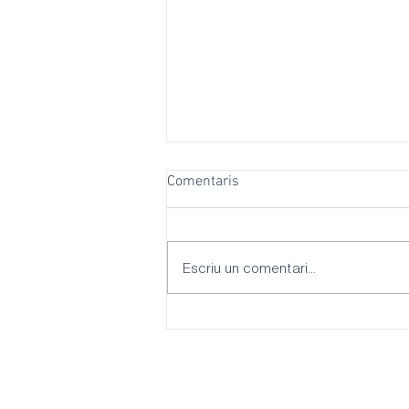
Comentaris
Escriu un comentari...
L’habitatge, el lloguer turístic i
la mala gestió de l’alcalde,
eixos del PSOE Palma per al
Ple de gener