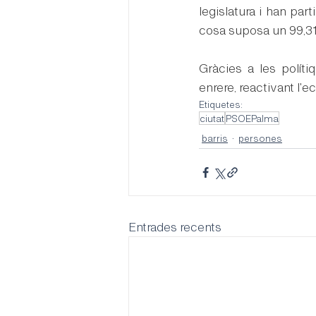
legislatura i han par
cosa suposa un 99,31
Gràcies a les políti
enrere, reactivant l'
Etiquetes:
ciutat
PSOEPalma
barris
persones
Entrades recents