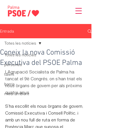
Entrada
Totes les notícies
Coneix la nova Comissió
Totes les notícies
Executiva del PSOE Palma
persones
LAgrupació Socialista de Palma ha 
talent
tancat el 9è Congrés, on s’han triat els 
barris
nous òrgans de govern per als pròxims 
quatre anys.
medi ambient
S’ha escollit els nous òrgans de govern, 
Comissió Executiva i Consell Polític, i 
amb un nou full de ruta en forma de 
Ponència Marc que suposa el 