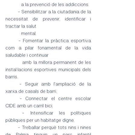
	   a la prevenció de les addiccions.
	- Sensibilitzar a la ciutadania de la 
necessitat de prevenir, identificar i 
tractar la salut 
	   mental.
	- Fomentar la pràctica esportiva 
com a pilar fonamental de la vida 
saludable i continuar 
	   amb la millora permanent de les 
instal·lacions esportives municipals dels 
barris. 
	- Seguir amb l'ampliació de la 
xarxa de casals de barri.
	- Connectar el centre escolar 
CIDE amb un carril bici.
	- Intensificar les polítiques 
públiques per un habitatge digne. 
	- Treballar perquè tots nins i nines 
de Palma tinguin un parc infantil 