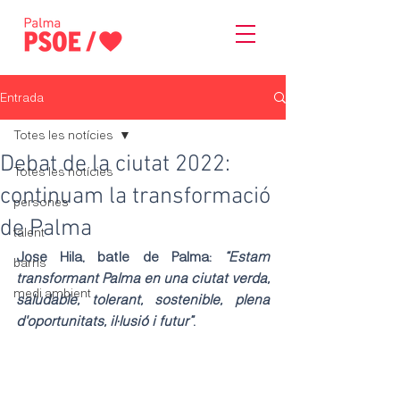
Entrada
Totes les notícies
Debat de la ciutat 2022:
Totes les notícies
continuam la transformació
persones
de Palma
talent
Jose Hila, batle de Palma: 
“Estam 
barris
transformant Palma en una ciutat verda, 
medi ambient
saludable, tolerant, sostenible, plena 
d'oportunitats, il·lusió i futur”
.