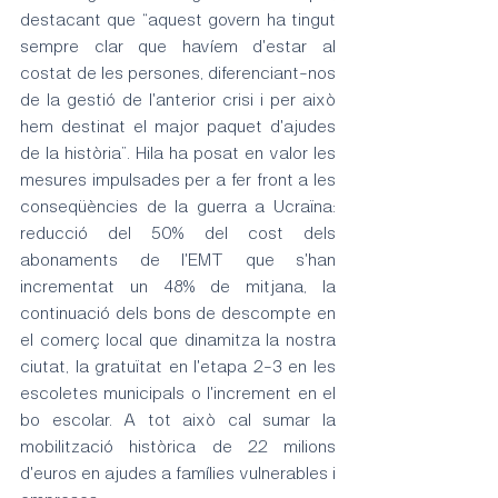
destacant que “aquest govern ha tingut 
sempre clar que havíem d'estar al 
costat de les persones, diferenciant-nos 
de la gestió de l'anterior crisi i per això 
hem destinat el major paquet d'ajudes 
de la història”. Hila ha posat en valor les 
mesures impulsades per a fer front a les 
conseqüències de la guerra a Ucraïna: 
reducció del 50% del cost dels 
abonaments de l'EMT que s'han 
incrementat un 48% de mitjana, la 
continuació dels bons de descompte en 
el comerç local que dinamitza la nostra 
ciutat, la gratuïtat en l'etapa 2-3 en les 
escoletes municipals o l'increment en el 
bo escolar. A tot això cal sumar la 
mobilització històrica de 22 milions 
d'euros en ajudes a famílies vulnerables i 