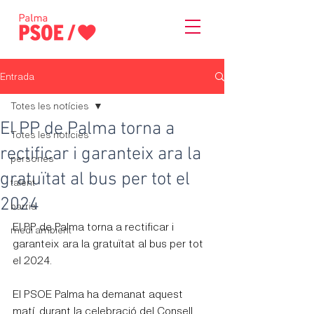
Entrada
Totes les notícies
El PP de Palma torna a
Totes les notícies
rectificar i garanteix ara la
persones
gratuïtat al bus per tot el
talent
2024
barris
El PP de Palma torna a rectificar i 
medi ambient
garanteix ara la gratuïtat al bus per tot 
el 2024.
El PSOE Palma ha demanat aquest 
matí, durant la celebració del Consell 