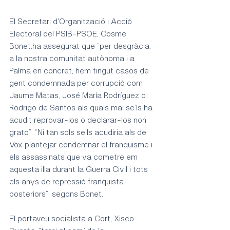
El Secretari d'Organització i Acció 
Electoral del PSIB-PSOE, Cosme 
Bonet,ha assegurat que “per desgràcia, 
a la nostra comunitat autònoma i a 
Palma en concret, hem tingut casos de 
gent condemnada per corrupció com 
Jaume Matas, José María Rodríguez o 
Rodrigo de Santos als quals mai se’ls ha 
acudit reprovar-los o declarar-los non 
grato”. “Ni tan sols se’ls acudiria als de 
Vox plantejar condemnar el franquisme i 
els assassinats que va cometre em 
aquesta illa durant la Guerra Civil i tots 
els anys de repressió franquista 
posteriors”, segons Bonet.
El portaveu socialista a Cort, Xisco 