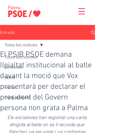
Entrada
Totes les notícies
El PSIB PSOE demana
Totes les notícies
lleialtat institucional al batle
persones
davant la moció que Vox
talent
presentarà per declarar el
barris
president del Govern
medi ambient
persona non grata a Palma
Els socialistes han registrat una carta 
dirigida al batle on se li recorda que 
Sánchez va ser votat i va conformar 