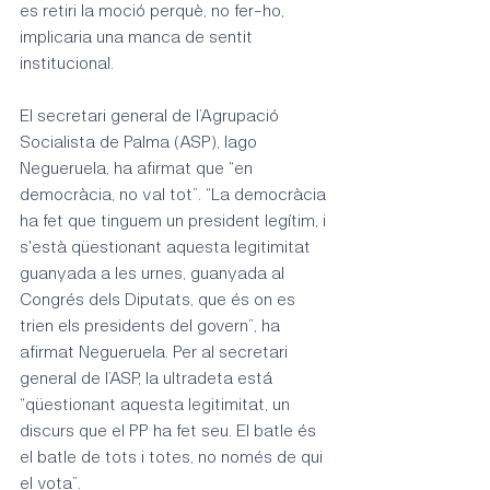
es retiri la moció perquè, no fer-ho, 
implicaria una manca de sentit 
institucional.
El secretari general de l’Agrupació 
Socialista de Palma (ASP), Iago 
Negueruela, ha afirmat que “en 
democràcia, no val tot”. “La democràcia 
ha fet que tinguem un president legítim, i 
s'està qüestionant aquesta legitimitat 
guanyada a les urnes, guanyada al 
Congrés dels Diputats, que és on es 
trien els presidents del govern”, ha 
afirmat Negueruela. Per al secretari 
general de l’ASP, la ultradeta está 
“qüestionant aquesta legitimitat, un 
discurs que el PP ha fet seu. El batle és 
el batle de tots i totes, no només de qui 
el vota”.