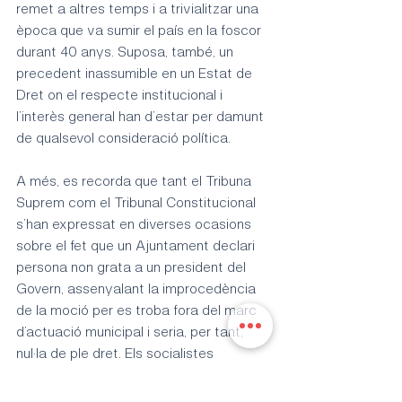
remet a altres temps i a trivialitzar una 
època que va sumir el país en la foscor 
durant 40 anys. Suposa, també, un 
precedent inassumible en un Estat de 
Dret on el respecte institucional i 
l’interès general han d’estar per damunt 
de qualsevol consideració política.
A més, es recorda que tant el Tribuna 
Suprem com el Tribunal Constitucional 
s’han expressat en diverses ocasions 
sobre el fet que un Ajuntament declari 
persona non grata a un president del 
Govern, assenyalant la improcedència 
de la moció per es troba fora del marc 
d’actuació municipal i seria, per tant, 
nul·la de ple dret. Els socialistes 
consideren que el batle no pot 
consentir que s’insulti en un president 