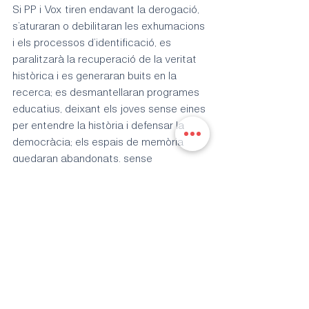
Si PP i Vox tiren endavant la derogació, 
s’aturaran o debilitaran les exhumacions 
i els processos d’identificació, es 
paralitzarà la recuperació de la veritat 
històrica i es generaran buits en la 
recerca; es desmantellaran programes 
educatius, deixant els joves sense eines 
per entendre la història i defensar la 
democràcia; els espais de memòria 
quedaran abandonats, sense 
manteniment ni suport institucional; les 
famílies tornaran a sentir que el seu 
dolor és invisible i les Illes Balears 
deixaran de ser un referent i s’alinearan 
amb discursos que blanquegen la 
dictadura i reescriuen la història.
Etiquetes:
ciutat
PSOEPalma