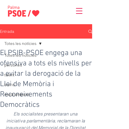
Entrada
Totes les notícies
El PSIB-PSOE engega una
Totes les notícies
ofensiva a tots els nivells per
persones
a evitar la derogació de la
talent
Llei de Memòria i
barris
Reconeixements
medi ambient
Democràtics
Els socialistes presentaran una 
iniciativa parlamentària, reclamaran la 
inauguració del Memorial de la Dignitat 