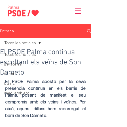
Entrada
Totes les notícies
El PSOE Palma continua
Totes les notícies
escoltant els veïns de Son
persones
Dameto
talent
El PSOE Palma aposta per la seva 
barris
presència contínua en els barris de 
medi ambient
Palma, posant de manifest el seu 
compromís amb els veïns i veïnes. Per 
això, aquest dilluns hem recorregut el 
barri de Son Dameto.