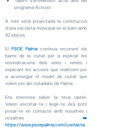
Tallers d'envelliment actiu dins del 
programa Activa’t.
A més està projectada la construcció 
d'una escoleta municipal en el barri amb 
92 places.
El 
PSOE Palma
continua recorrent els 
barris de la ciutat per a explicar les 
reivindicacions dels veïns i veïnes i 
explicant les accions que realitzem per 
a aconseguir el model de ciutat que 
volem per als ciutadans de Palma.
Ens interessa saber la teva opinió. 
Volem escoltar-te i llegir-te. Ara pots 
posar-te en contacte amb nosaltres i 
nosaltres 
➡️ 
https://www.psoepalma.com/contacta