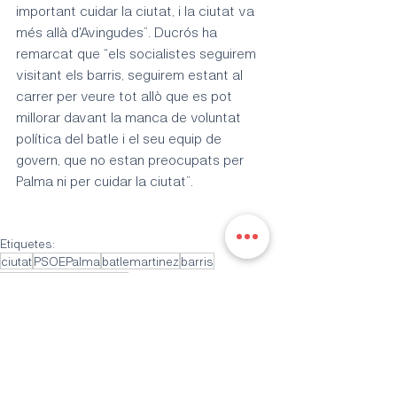
important cuidar la ciutat, i la ciutat va 
més allà d'Avingudes”. Ducrós ha 
remarcat que “els socialistes seguirem 
visitant els barris, seguirem estant al 
carrer per veure tot allò que es pot 
millorar davant la manca de voluntat 
política del batle i el seu equip de 
govern, que no estan preocupats per 
Palma ni per cuidar la ciutat”.
Etiquetes:
ciutat
PSOEPalma
batlemartinez
barris
Infraestructuras
neteja
barris