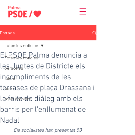
Entrada
Totes les notícies
El PSOE Palma denuncia a
Totes les notícies
les Juntes de Districte els
persones
incompliments de les
talent
terrases de plaça Drassana i
barris
la falta de diàleg amb els
medi ambient
barris per l’enllumenat de
Nadal
Els socialistes han presentat 53 