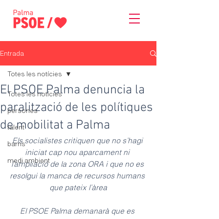
Entrada
Totes les notícies
El PSOE Palma denuncia la
Totes les notícies
paralització de les polítiques
persones
de mobilitat a Palma
talent
Els socialistes critiquen que no s’hagi 
barris
iniciat cap nou aparcament ni 
medi ambient
l’ampliació de la zona ORA i que no es 
resolgui la manca de recursos humans 
que pateix l’àrea
El PSOE Palma demanarà que es 