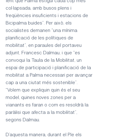
fent que Palma estigui cada cop més 
col·lapsada, amb busos plens i 
freqüències insuficients i estacions de 
Bicipalma buides”. Per això, els 
socialistes demanen “una mínima 
planificació de les polítiques de 
mobilitat”, en paraules del portaveu 
adjunt, Francesc Dalmau, i que “es 
convoqui la Taula de la Mobilitat, un 
espai de participació i planificació de la 
mobilitat a Palma necessari per avançar 
cap a una ciutat més sostenible”. 
“Volem que expliquin quin és el seu 
model, quines noves zones per a 
vianants es faran o com es resoldrà la 
paràlisi que afecta a la mobilitat”, 
segons Dalmau.
D’aquesta manera, durant el Ple els 