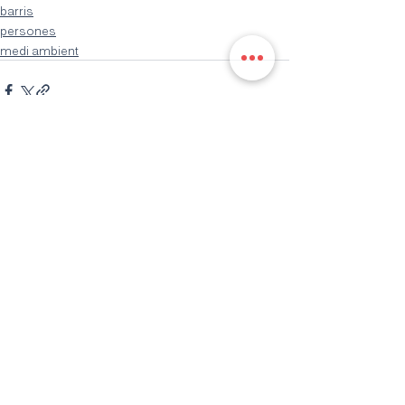
barris
persones
medi ambient
Entrades recents
Mostra-ho tot