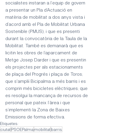
socialistes instaran a l’equip de govern 
a presentar un Pla d’Actuació en 
matèria de mobilitat a dos anys vista i 
d’acord amb el Pla de Mobilitat Urbana 
Sostenible (PMUS), i que es presenti 
durant la convocatòria de la Taula de la 
Mobilitat. També es demanarà que es 
licitin les obres de l’aparcament de 
Metge Josep Darder i que es presentin 
els projectes per als estacionaments 
de plaça del Progrés i plaça de Toros; 
que s'ampliï Bicipalma a més barris i es 
comprin més bicicletes elèctriques; que 
es resolgui la mancança de recursos de 
personal que pateix l’àrea i que 
s’implementi la Zona de Baixes 
Emissions de forma efectiva. 
Etiquetes:
ciutat
PSOEPalma
mobilitat
barris