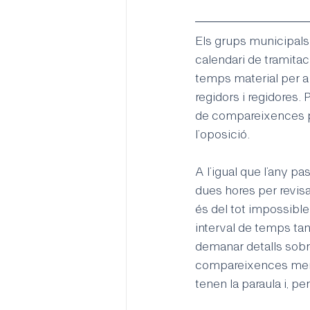
Els grups municipal
calendari de tramitac
temps material per 
regidors i regidores. 
de compareixences per
l’oposició.
A l’igual que l’any pa
dues hores per revisa
és del tot impossible
interval de temps tan
demanar detalls sobre
compareixences meram
tenen la paraula i, pe