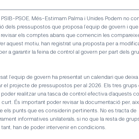
s PSIB-PSOE, Més-Estimam Palma i Unides Podem no com
ió dels pressupostos que proposa l’equip de govern i que
a revisar els comptes abans que comencin les compareix
Per aquest motiu, han registrat una proposta per a modifica
 a garantir la feina de control al govern per part dels gr
ssat
l’equip de govern ha presentat un calendari que deix
r el projecte de pressupostos per al 2026. Els tres grups
 poder realitzar una tasca de control efectiva d’aquests 
 curt. És important poder revisar la documentació per, aix
 els punts que es considerin pertinents. No es tracta de 
ent informatives unilaterals, si no que la resta de grup
r tant, han de poder intervenir en condicions.  