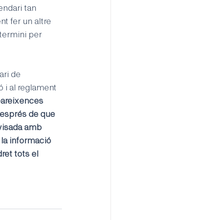
endari tan 
t fer un altre 
termini per 
ri de 
i al reglament 
areixences 
 després de que 
evisada amb 
la informació 
et tots el 