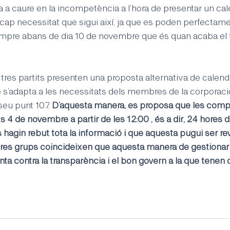
a a caure en la incompetència a l’hora de presentar un cal
 cap necessitat que sigui així, ja que es poden perfectamen
empre abans de dia 10 de novembre que és quan acaba el 
 tres partits presenten una proposta alternativa de calenda
’adapta a les necessitats dels membres de la corporació 
seu punt 107. 
D’aquesta manera, es proposa que les comp
ts 4 de novembre a partir de les 12:00 , és a dir, 24 hores
cs hagin rebut tota la informació i que aquesta pugui ser r
 tres grups coincideixen que aquesta manera de gestionar 
ta contra la transparència i el bon govern a la que tenen dr