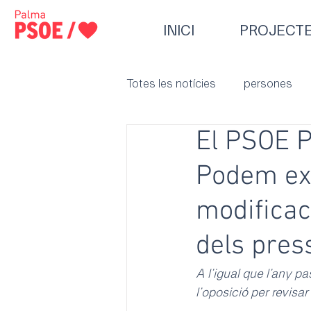
INICI
PROJECT
Totes les notícies
persones
El PSOE P
Podem ex
modificac
dels pres
A l’igual que l’any p
l’oposició per revis