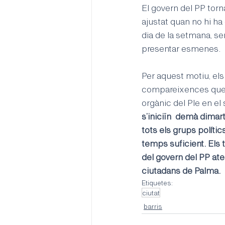
El govern del PP torn
ajustat quan no hi ha
dia de la setmana, s
presentar esmenes.  
Per aquest motiu, els
compareixences que s
orgànic del Ple en el 
s’iniciïn  demà dimar
tots els grups políti
temps suficient. Els
del govern del PP aten
ciutadans de Palma.
Etiquetes:
ciutat
barris