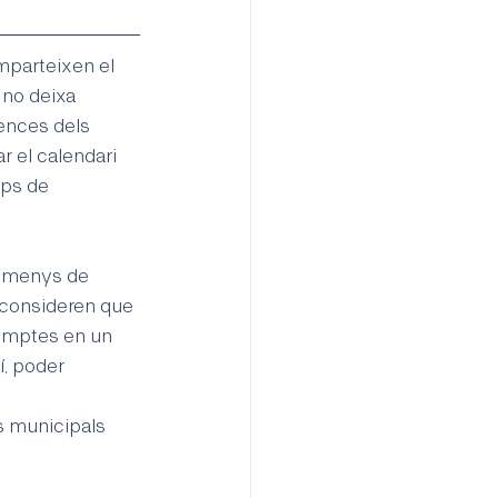
parteixen el 
 no deixa 
ences dels 
r el calendari 
ups de 
a menys de 
 consideren que 
comptes en un 
í, poder 
s municipals 