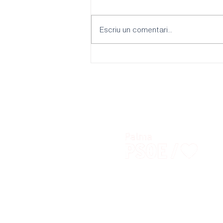
Escriu un comentari...
L’habitatge, el lloguer turístic i
la mala gestió de l’alcalde,
eixos del PSOE Palma per al
Ple de gener