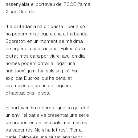
assenyalat el portaveu del PSOE Palma, 
Xisco Ducrós.
“La ciutadania ha dit basta i, per això, 
no podem mirar cap a una altra banda. 
Sobretot, en un moment de màxima 
emergència habitacional. Palma és la 
ciutat més cara per viure, avui en dia 
només podem optar a llogar una 
habitació, ja ni tan sols un pis”, ha 
explicat Ducrós, qui ha detallat 
exemples de preus de lloguers 
d’habitacions i pisos.
El portaveu ha recordat que, fa gairebé 
un any, “el batle va presentar una sèrie 
de propostes de les quals mai més es 
va saber res. No s’ha fet res”. “Per al 
batle, Palma és una ciutat aparador 