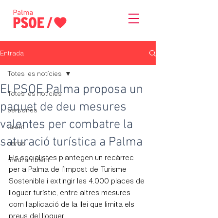
Entrada
Totes les notícies
El PSOE Palma proposa un
Totes les notícies
paquet de deu mesures
persones
valentes per combatre la
talent
saturació turística a Palma
barris
Els socialistes plantegen un recàrrec 
medi ambient
per a Palma de l’Impost de Turisme 
Sostenible i extingir les 4.000 places de 
lloguer turístic, entre altres mesures 
com l’aplicació de la llei que limita els 
preus del lloguer.