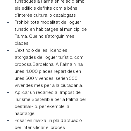
turístiques a Palma en relació amb 
els edificis definits com a béns 
d’interès cultural o catalogats.
Prohibir tota modalitat de lloguer 
turístic en habitatges al municipi de 
Palma. Que no s’atorguin més 
places.
L’extinció de les llicències 
atorgades de lloguer turístic, com 
proposa Barcelona. A Palma hi ha 
unes 4.000 places repartides en 
unes 500 vivendes, serien 500 
vivendes més per a la ciutadania.
Aplicar un recàrrec a l’Impost de 
Turisme Sostenible per a Palma per 
destinar-lo, per exemple, a 
habitatge.
Posar en marxa un pla d’actuació 
per intensificar el procés 