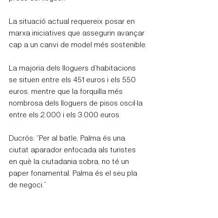
La situació actual requereix posar en 
marxa iniciatives que assegurin avançar 
cap a un canvi de model més sostenible.
La majoria dels lloguers d’habitacions 
se situen entre els 451 euros i els 550 
euros, mentre que la forquilla més 
nombrosa dels lloguers de pisos oscil·la 
entre els 2.000 i els 3.000 euros.
Ducrós: “Per al batle, Palma és una 
ciutat aparador enfocada als turistes 
en què la ciutadania sobra, no té un 
paper fonamental. Palma és el seu pla 
de negoci.”