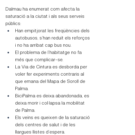
Dalmau ha enumerat com afecta la 
saturació a la ciutat i als seus serveis 
públics:
Han empitjorat les freqüències dels 
autobusos, s’han reduït els reforços 
i no ha arribat cap bus nou.
El problema de l’habitatge no fa 
més que complicar-se.
La Via de Cintura es desborda per 
voler fer experiments contraris al 
que emana del Mapa de Soroll de 
Palma.
BiciPalma es deixa abandonada, es 
deixa morir i col·lapsa la mobilitat 
de Palma.
Els veïns es queixen de la saturació 
dels centres de salut i de les 
llargues llistes d’espera.