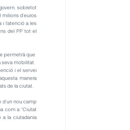
govern, sobretot 
 milions d’euros 
 l’atenció a les 
s del PP tot el 
e permetrà que 
 seva mobilitat.
nció i el servei 
’aquesta manera 
ts de la ciutat.
te d’un nou camp 
a com a “Ciutat 
a la ciutadania 