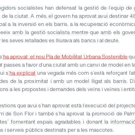
regidors socialistes han defensat la gestió de l’equip de 
s de la ciutat. A més, el govern ha aprovat avui destinar 48
al a la inversió en els barris, a la recuperació econòmica i
eix amb la gestió socialista mentre que amb els govern
les seves retallades es lliurava als bancs i al deute.
s’
ha aprovat  el nou Pla de Mobilitat Urbana Sostenible
qu
 passes a favor d’una ciutat amb un canvi de model en la
ui s’
ha explicat
una vegada més com s’està reforçant l’ate
des de la proximitat i amb un model lligat als barris. D
ons a les propostes i demandes dels veïns i veïnes i entita
stions que avui s’han aprovat està l’execució del projec
arri de Son Flor i també s’ha aprovat la promoció de Palm
s” fomentant espais agradables i donant la informació 
ons i serveis públics destinats per a les mascotes.