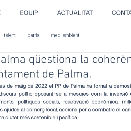
E
EQUIP
ACTUALITAT
CONT
talent
barris
medi ambient
alma qüestiona la coherèn
untament de Palma.
 mes de maig de 2022 el PP de Palma ha tornat a demost
discurs polític oposant-se a mesures com la inversió e
ments, polítiques socials, reactivació econòmica, mill
s ajudes al comerç local, accions per a combatre el canvi
a ciutat més sostenible i pacífica.