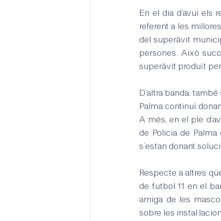
En el dia d’avui els 
referent a les millore
del superàvit municip
persones. Això succe
superàvit produït per 
D’altra banda, també 
Palma continuï donant
A més, en el ple d’av
de Policia de Palma 
s’estan donant soluci
Respecte a altres qüe
de futbol 11 en el b
amiga de les mascote
sobre les instal·laci