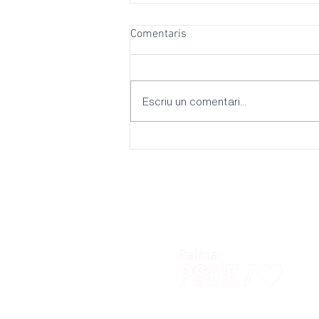
Comentaris
Escriu un comentari...
El PSOE Palma reclama més
ombres, refugis climàtiques i
escoles adaptades per
combatre les onades de calor
davant la inacció del batle