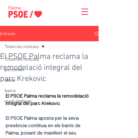
Entrada
Totes les notícies
El PSOE Palma reclama la
Totes les notícies
remodelació integral del
persones
parc Krekovic
talent
barris
El PSOE Palma reclama la remodelació 
medi ambient
integral del parc Krekovic
El PSOE Palma aposta per la seva 
presència contínua en els barris de 
Palma, posant de manifest el seu 