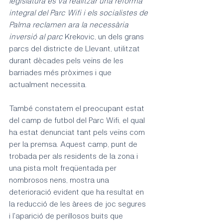
legislatura es va realitzar una reforma 
integral del Parc Wifi i els socialistes de 
Palma reclamen ara la necessària 
inversió al parc 
Krekovic, un dels grans 
parcs del districte de Llevant, utilitzat 
durant dècades pels veïns de les 
barriades més pròximes i que 
actualment necessita.
També constatem el preocupant estat 
del camp de futbol del Parc Wifi, el qual 
ha estat denunciat tant pels veïns com 
per la premsa. Aquest camp, punt de 
trobada per als residents de la zona i 
una pista molt freqüentada per 
nombrosos nens, mostra una 
deterioració evident que ha resultat en 
la reducció de les àrees de joc segures 
i l'aparició de perillosos buits que 