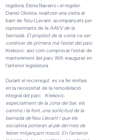
regidora, Elena Navarro i el regidor, 
Daniel Oliveira, realitzen una visita al 
barri de 
Nou 
LLevant, acompanyats per 
representants de la 
AAVV de la 
barriada. El propòsit de la visita va ser 
conèixer de primera mà l'estat del parc 
Krekovic, així com comprovar l'estat de 
manteniment del parc Wifi, inaugurat en 
l'anterior legislatura.
Durant el recorregut, es va fer èmfasi 
en la necessitat de la remodelació 
integral del parc   
Krekovic, 
especialment de la zona del bar, els 
camins i la font, una sol·licitud de la 
barriada de 
Nou 
Llevant i que els 
socialista portaran al ple del mes de 
febrer mitjançant moció. En l'anterior 