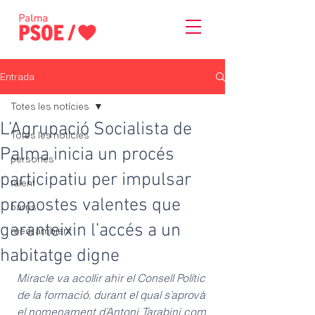
Entrada
Totes les notícies
L’Agrupació Socialista de
Totes les notícies
Palma inicia un procés
persones
participatiu per impulsar
talent
propostes valentes que
barris
garanteixin l’accés a un
medi ambient
habitatge digne
Miracle va acollir ahir el Consell Polític 
de la formació, durant el qual s’aprovà 
el nomenament d’Antoni Tarabini com 