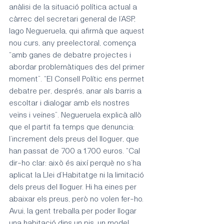
anàlisi de la situació política actual a 
càrrec del secretari general de l’ASP, 
Iago Negueruela, qui afirmà que aquest 
nou curs, any preelectoral, comença 
“amb ganes de debatre projectes i 
abordar problemàtiques des del primer 
moment”. “El Consell Polític ens permet 
debatre per, després, anar als barris a 
escoltar i dialogar amb els nostres 
veïns i veïnes”. Negueruela explicà allò 
que el partit fa temps que denuncia: 
l’increment dels preus del lloguer, que 
han passat de 700 a 1.700 euros. “Cal 
dir-ho clar: això és així perquè no s’ha 
aplicat la Llei d’Habitatge ni la limitació 
dels preus del lloguer. Hi ha eines per 
abaixar els preus, però no volen fer-ho. 
Avui, la gent treballa per poder llogar 
una habitació dins un pis, un model 