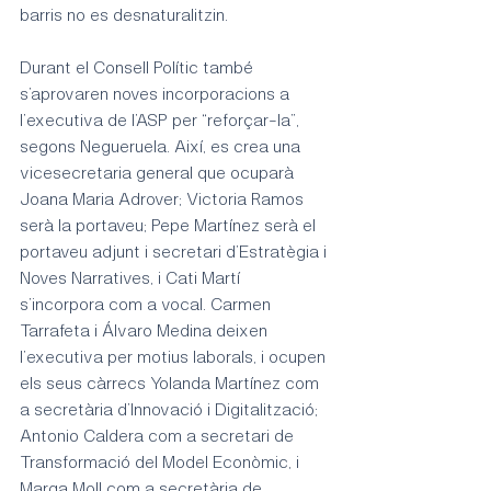
barris no es desnaturalitzin.
Durant el Consell Polític també 
s’aprovaren noves incorporacions a 
l’executiva de l’ASP per “reforçar-la”, 
segons Negueruela. Així, es crea una 
vicesecretaria general que ocuparà 
Joana Maria Adrover; Victoria Ramos 
serà la portaveu; Pepe Martínez serà el 
portaveu adjunt i secretari d’Estratègia i 
Noves Narratives, i Cati Martí 
s’incorpora com a vocal. Carmen 
Tarrafeta i Álvaro Medina deixen 
l’executiva per motius laborals, i ocupen 
els seus càrrecs Yolanda Martínez com 
a secretària d’Innovació i Digitalització; 
Antonio Caldera com a secretari de 
Transformació del Model Econòmic, i 
Marga Moll com a secretària de 