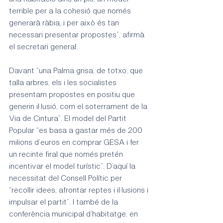
terrible per a la cohesió que només 
generarà ràbia, i per això és tan 
necessari presentar propostes”, afirmà 
el secretari general.
Davant “una Palma grisa, de totxo, que 
talla arbres, els i les socialistes 
presentam propostes en positiu que 
generin il·lusió, com el soterrament de la 
Via de Cintura”. El model del Partit 
Popular “es basa a gastar més de 200 
milions d’euros en comprar GESA i fer 
un recinte firal que només pretén 
incentivar el model turístic”. D’aquí la 
necessitat del Consell Polític per 
“recollir idees, afrontar reptes i il·lusions i 
impulsar el partit”. I també de la 
conferència municipal d’habitatge, en 