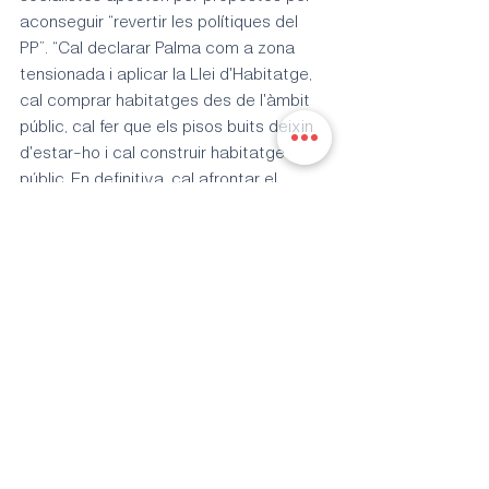
aconseguir “revertir les polítiques del 
PP”. “Cal declarar Palma com a zona 
tensionada i aplicar la Llei d'Habitatge, 
cal comprar habitatges des de l'àmbit 
públic, cal fer que els pisos buits deixin 
d'estar-ho i cal construir habitatge 
públic. En definitiva, cal afrontar el 
repte”, en paraules de Negueruela.
Etiquetes:
ciutat
PSOEPalma
partit
amb l’accés a l’habitatge com a tema central
barris
persones
Entrades recents
Mostra-ho tot