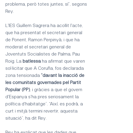
problema, però totes juntes, sí”, segons 
Rey.
L'IES Guillem Sagrera ha acollit l'acte, 
que ha presentat el secretari general 
de Ponent, Ramon Perpinyà, i que ha 
moderat el secretari general de 
Joventuts Socialistes de Palma, Pau 
Roig. La 
batlessa
 ha afirmat que varen 
sol·licitar que A Coruña, fos declarada 
zona tensionada 
“davant la inacció de 
les comunitats governades pel Partit 
Popular (PP)
, i gràcies a que el govern 
d'Espanya s'ha pres seriosament la 
política d'habitatge”. “Així, es podrà, a 
curt i mitjà termini revertir, aquesta 
situació”, ha dit Rey.
Rey ha explicat que les dades que 