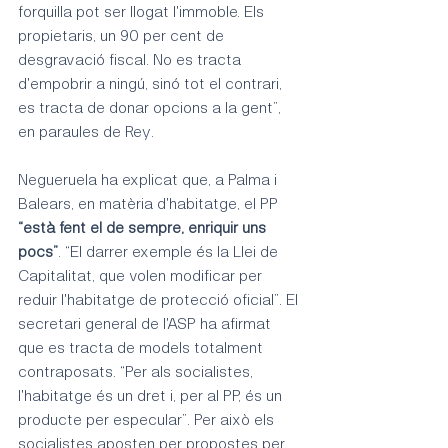
forquilla pot ser llogat l'immoble. Els 
propietaris, un 90 per cent de 
desgravació fiscal. No es tracta 
d'empobrir a ningú, sinó tot el contrari, 
es tracta de donar opcions a la gent”, 
en paraules de Rey.
Negueruela ha explicat que, a Palma i 
Balears, en matèria d'habitatge, el PP 
“està fent el de sempre, enriquir uns 
pocs”
. “El darrer exemple és la Llei de 
Capitalitat, que volen modificar per 
reduir l'habitatge de protecció oficial”. El 
secretari general de l'ASP ha afirmat 
que es tracta de models totalment 
contraposats. “Per als socialistes, 
l'habitatge és un dret i, per al PP, és un 
producte per especular”. Per això els 
socialistes aposten per propostes per 