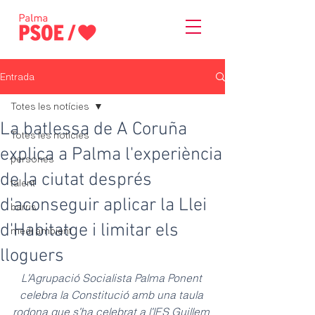
Entrada
Totes les notícies
La batlessa de A Coruña
Totes les notícies
explica a Palma l'experiència
persones
de la ciutat després
talent
d'aconseguir aplicar la Llei
barris
d'Habitatge i limitar els
medi ambient
lloguers
L'Agrupació Socialista Palma Ponent 
celebra la Constitució amb una taula 
rodona que s'ha celebrat a l'IES Guillem 