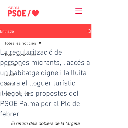
Entrada
Totes les notícies
La regularització de
Totes les notícies
persones migrants, l’accés a
persones
un habitatge digne i la lluita
talent
contra el lloguer turístic
barris
il·legal, les propostes del
medi ambient
PSOE Palma per al Ple de
febrer
El retorn dels doblers de la targeta 