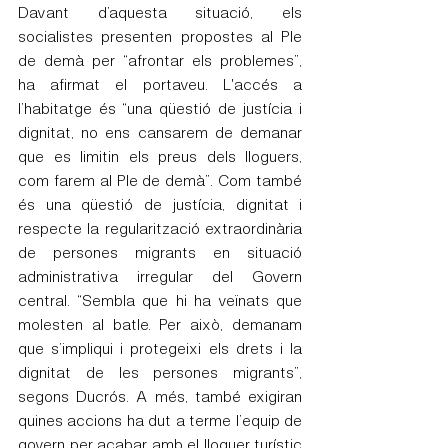
Davant d’aquesta situació, els 
socialistes presenten propostes al Ple 
de demà per “afrontar els problemes”, 
ha afirmat el portaveu. L'accés a 
l’habitatge és “una qüestió de justícia i 
dignitat, no ens cansarem de demanar 
que es limitin els preus dels lloguers, 
com farem al Ple de demà”. Com també 
és una qüestió de justícia, dignitat i 
respecte la regularització extraordinària 
de persones migrants en situació 
administrativa irregular del Govern 
central. “Sembla que hi ha veïnats que 
molesten al batle. Per això, demanam 
que s’impliqui i protegeixi els drets i la 
dignitat de les persones migrants”, 
segons Ducrós. A més, també exigiran 
quines accions ha dut a terme l’equip de 
govern per acabar amb el lloguer turístic 