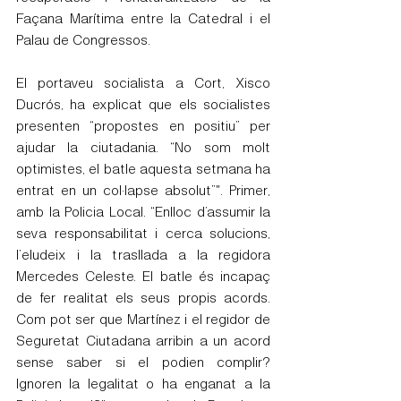
Façana Marítima entre la Catedral i el 
Palau de Congressos.
El portaveu socialista a Cort, Xisco 
Ducrós, ha explicat que els socialistes 
presenten “propostes en positiu” per 
ajudar la ciutadania. “No som molt 
optimistes, el batle aquesta setmana ha 
entrat en un col·lapse absolut”". Primer, 
amb la Policia Local. “Enlloc d’assumir la 
seva responsabilitat i cerca solucions, 
l’eludeix i la trasllada a la regidora 
Mercedes Celeste. El batle és incapaç 
de fer realitat els seus propis acords. 
Com pot ser que Martínez i el regidor de 
Seguretat Ciutadana arribin a un acord 
sense saber si el podien complir? 
Ignoren la legalitat o ha enganat a la 