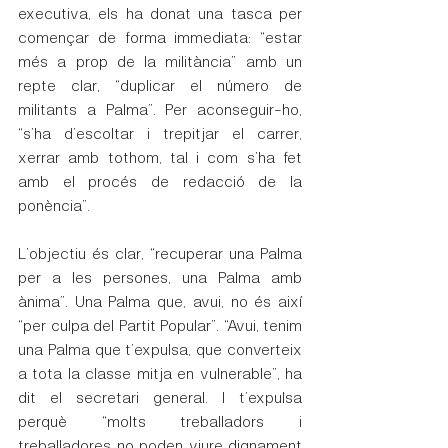
executiva, els ha donat una tasca per 
començar de forma immediata: “estar 
més a prop de la militància” amb un 
repte clar, “duplicar el número de 
militants a Palma”. Per aconseguir-ho, 
“s’ha d’escoltar i trepitjar el carrer, 
xerrar amb tothom, tal i com s’ha fet 
amb el procés de redacció de la 
ponència”.
L’objectiu és clar, “recuperar una Palma 
per a les persones, una Palma amb 
ànima”. Una Palma que, avui, no és així 
“per culpa del Partit Popular”. “Avui, tenim 
una Palma que t’expulsa, que converteix 
a tota la classe mitja en vulnerable”, ha 
dit el secretari general. I t’expulsa 
perquè “molts treballadors i 
treballadores no poden viure dignament 