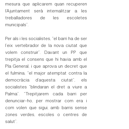
mesura que aplicarem quan recuperen 
l’Ajuntament serà internalitzar a les 
treballadores de les escoletes 
municipals”.
Per als i les socialistes, “el barri ha de ser 
l’eix vertebrador de la nova ciutat que 
volem construir”. Davant un PP que 
trepitja el consens que hi havia amb el 
Pla General, i que aprova un decret que 
el fulmina, “el major atemptat contra la 
democràcia d’aquesta ciutat”, els 
socialistes “blindaran el dret a viure a 
Palma”. “Trepitjarem cada barri per 
denunciar-ho, per mostrar com era i 
com volen que sigui, amb barris sense 
zones verdes, escoles o centres de 
salut”.