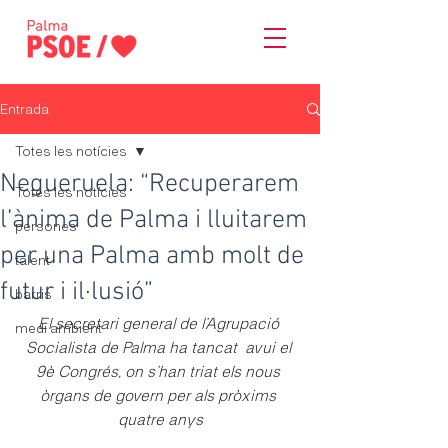
Entrada
Totes les notícies
Negueruela: “Recuperarem
Totes les notícies
l’ànima de Palma i lluitarem
persones
per una Palma amb molt de
talent
futur i il·lusió”
barris
El secretari general de l’Agrupació 
medi ambient
Socialista de Palma ha tancat  avui el 
9è Congrés, on s’han triat els nous 
òrgans de govern per als pròxims 
quatre anys