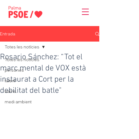
Entrada
Totes les notícies
Rosario Sánchez: “Tot el
Totes les notícies
marc mental de VOX està
persones
instaurat a Cort per la
talent
debilitat del batle"
barris
medi ambient