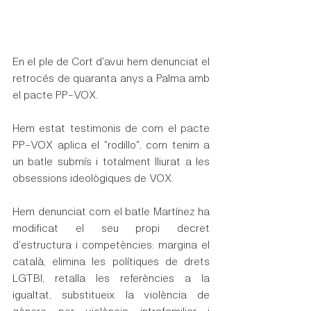
En el ple de Cort d'avui hem denunciat el 
retrocés de quaranta anys a Palma amb 
el pacte PP-VOX.
Hem estat testimonis de com el pacte 
PP-VOX aplica el "rodillo", com tenim a 
un batle submís i totalment lliurat a les 
obsessions ideològiques de VOX.
Hem denunciat com el batle Martínez ha 
modificat el seu propi decret 
d'estructura i competències: margina el 
català, elimina les polítiques de drets 
LGTBI, retalla les referències a la 
igualtat, substitueix la violència de 
gènere per violència intrafamiliar i 