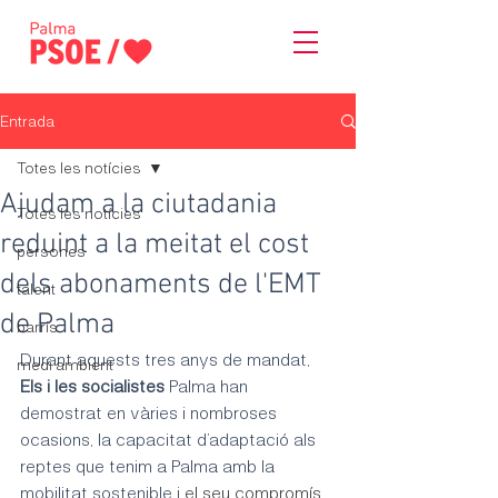
Entrada
Totes les notícies
Ajudam a la ciutadania
Totes les notícies
reduint a la meitat el cost
persones
dels abonaments de l'EMT
talent
de Palma
barris
Durant aquests tres anys de mandat, 
medi ambient
Els i les socialistes
 Palma han 
demostrat en vàries i nombroses 
ocasions, la capacitat d’adaptació als 
reptes que tenim a Palma amb la 
mobilitat sostenible i 
el seu compromís 