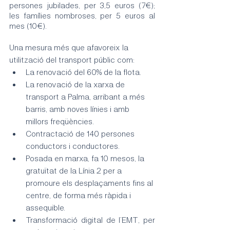
persones jubilades, per 3,5 euros (7€); 
les famílies nombroses, per 5 euros al 
mes (10€).
Una mesura més que afavoreix la 
utilització del transport públic com:
La renovació del 60% de la flota. 
La renovació de la xarxa de 
transport a Palma, arribant a més 
barris, amb noves línies i amb 
millors freqüències.
Contractació de 140 persones 
conductors i conductores.
Posada en marxa, fa 10 mesos, la 
gratuïtat de la Línia 2 per a 
promoure els desplaçaments fins al 
centre, de forma més ràpida i 
assequible.
Transformació digital de l’EMT, per 