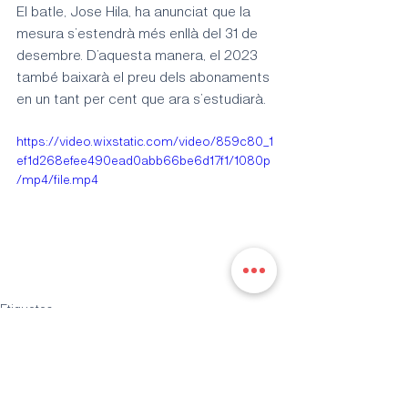
El batle, Jose Hila, ha anunciat que la 
mesura s’estendrà més enllà del 31 de 
desembre. D’aquesta manera, el 2023 
també baixarà el preu dels abonaments 
en un tant per cent que ara s’estudiarà.
https://video.wixstatic.com/video/859c80_1
ef1d268efee490ead0abb66be6d17f1/1080p
/mp4/file.mp4
Etiquetes:
ciutat
PSOEPalma
mobilitat
medi ambient
persones