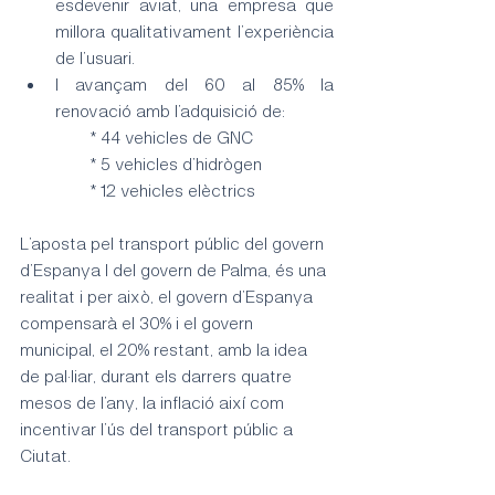
esdevenir aviat, una empresa que 
millora qualitativament l’experiència 
de l’usuari.
I avançam del 60 al 85% la 
renovació amb l’adquisició de:
                * 44 vehicles de GNC
                * 5 vehicles d’hidrògen
                * 12 vehicles elèctrics
L’aposta pel transport públic del govern 
d’Espanya I del govern de Palma, és una 
realitat i per això, el govern d’Espanya 
compensarà el 30% i el govern 
municipal, el 20% restant, amb la idea 
de pal·liar, durant els darrers quatre 
mesos de l’any, la inflació així com 
incentivar l’ús del transport públic a 
Ciutat.