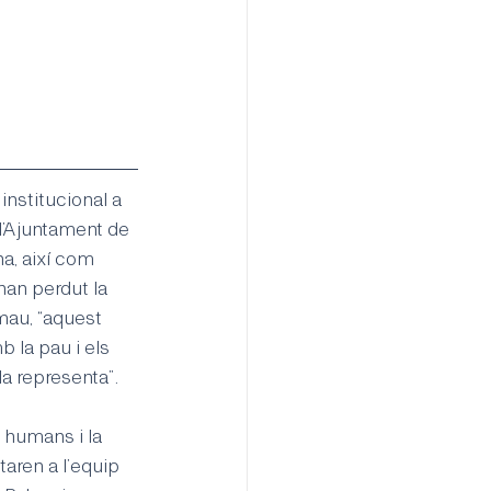
institucional a 
 l’Ajuntament de 
a, així com 
an perdut la 
mau, “aquest 
 la pau i els 
la representa”.
 humans i la 
taren a l’equip 