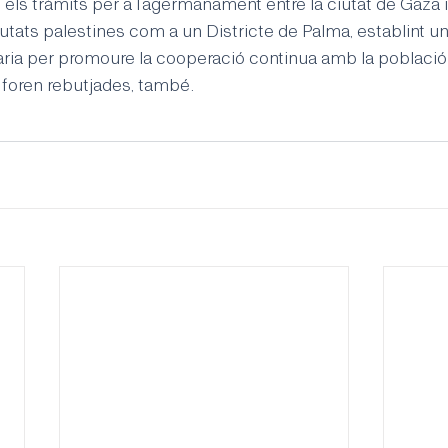
 els tràmits per a l’agermanament entre la ciutat de Gaza i
iutats palestines com a un Districte de Palma, establint un
ària per promoure la cooperació continua amb la població 
ren rebutjades, també.   