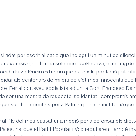
lladat per escrit al batle que inclogui un minut de silenci 
 per expressar, de forma solemne i col·lectiva, el rebuig de
cidi i la violència extrema que pateix la població palestin
ordar als centenars de milers de víctimes innocents que h
cte. Per al portaveu socialista adjunt a Cort, Francesc Dal
 de ser una mostra de respecte, solidaritat i compromís amb
que són fonamentals per a Palma i per a la institució que 
al Ple del mes passat una moció per a defensar els drets
Palestina, que el Partit Popular i Vox rebutjaren. També ins