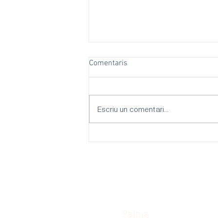
Comentaris
Escriu un comentari...
El PSOE Palma reclama més
ombres, refugis climàtiques i
escoles adaptades per
combatre les onades de calor
davant la inacció del batle