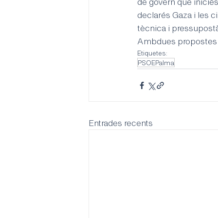
de govern que iniciés
declarés Gaza i les c
tècnica i pressupost
Ambdues propostes fo
Etiquetes:
PSOEPalma
Entrades recents