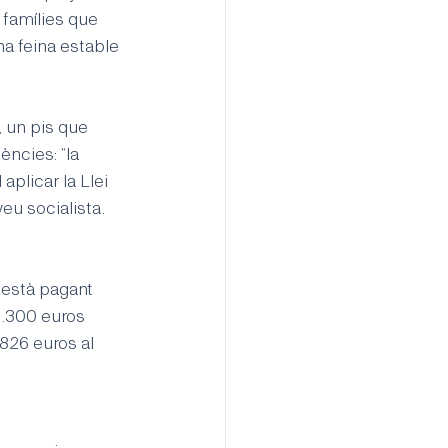
 famílies que 
na feina estable 
 un pis que 
ències: “la 
plicar la Llei 
veu socialista.
'està pagant 
1.300 euros 
 826 euros al 