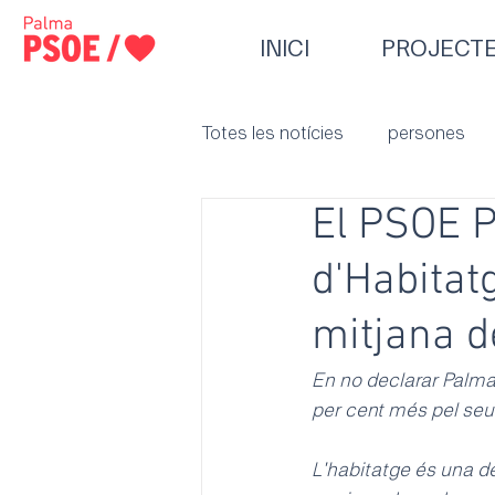
INICI
PROJECT
Totes les notícies
persones
El PSOE P
d'Habitat
mitjana d
En no declarar Palma
per cent més pel seu 
L'habitatge és una d