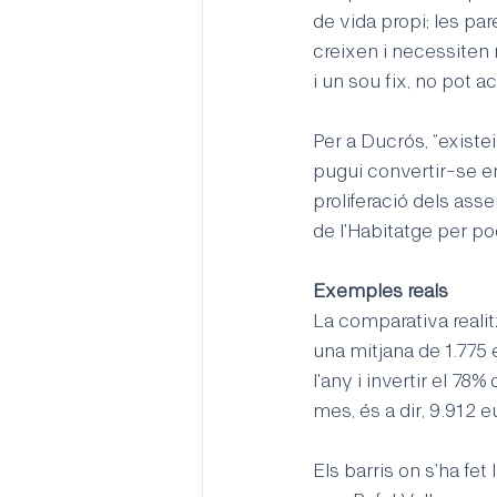
de vida propi; les pa
creixen i necessiten 
i un sou fix, no pot a
Per a Ducrós, “existe
pugui convertir-se en 
proliferació dels asse
de l'Habitatge per pod
Exemples reals
La comparativa realit
una mitjana de 1.775 
l'any i invertir el 78%
mes, és a dir, 9.912 e
Els barris on s'ha fe