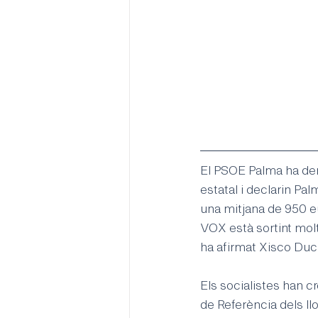
El PSOE Palma ha dema
estatal i declarin Pa
una mitjana de 950 eu
VOX està sortint molt 
ha afirmat Xisco Ducr
Els socialistes han c
de Referència dels l