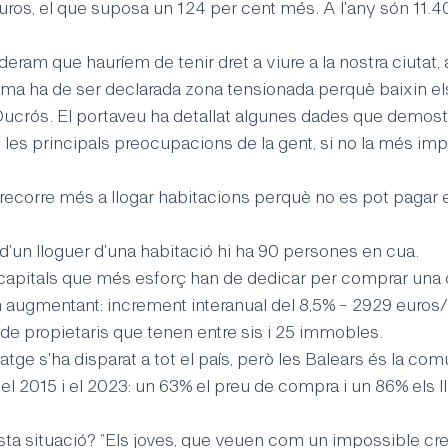
uros, el que suposa un 124 per cent més. A l'any són 11.4
deram que hauríem de tenir dret a viure a la nostra ciutat, 
lma ha de ser declarada zona tensionada perquè baixin els 
t Ducrós. El portaveu ha detallat algunes dades que demos
e les principals preocupacions de la gent, si no la més imp
ecorre més a llogar habitacions perquè no es pot pagar el
d'un lloguer d'una habitació hi ha 90 persones en cua.
 capitals que més esforç han de dedicar per comprar una c
 augmentant: increment interanual del 8,5% - 2929 euros
de propietaris que tenen entre sis i 25 immobles.
tatge s'ha disparat a tot el país, però les Balears és la co
 el 2015 i el 2023: un 63% el preu de compra i un 86% els l
ta situació? “Els joves, que veuen com un impossible cre