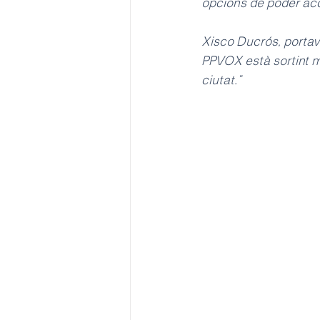
opcions de poder acc
Xisco Ducrós, portave
PPVOX està sortint mo
ciutat.”