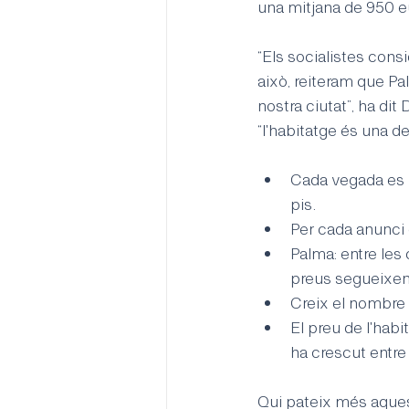
una mitjana de 950 e
“Els socialistes consi
això, reiteram que Pa
nostra ciutat”, ha di
“l'habitatge és una d
Cada vegada es r
pis.
Per cada anunci 
Palma: entre les
preus segueixen
Creix el nombre 
El preu de l'habi
ha crescut entre
Qui pateix més aques