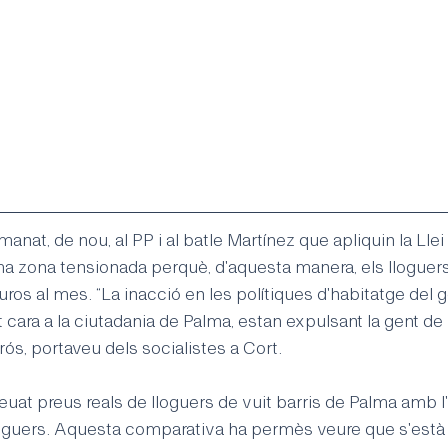
nat, de nou, al PP i al batle Martínez que apliquin la Llei
lma zona tensionada perquè, d'aquesta manera, els lloguer
ros al mes. “La inacció en les polítiques d'habitatge del g
cara a la ciutadania de Palma, estan expulsant la gent de l
ós, portaveu dels socialistes a Cort.
reuat preus reals de lloguers de vuit barris de Palma amb l
loguers. Aquesta comparativa ha permès veure que s'està