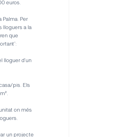
00 euros.
a Palma. Per 
lloguers a la 
tren que 
ortant”:
 lloguer d'un 
asa/pis. Els 
/m².
munitat on més 
loguers.
ar un projecte 