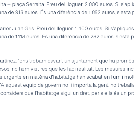
a – plaça Serralta. Preu del lloguer: 2.800 euros. Si s'apliq
ana de 918 euros. És una diferència de 1.882 euros, s'està 
rer Juan Gris. Preu del lloguer: 1.400 euros. Si s'apliqués l
ana de 1.118 euros. És una diferència de 282 euros, s'està 
Martínez, “ens trobam davant un ajuntament que ha promè
sos, no hem vist res que les faci realitat. Les mesures inc
s urgents en matèria d'habitatge han acabat en fum i mol
“A aquest equip de govern no li importa la gent, no treballa
nsidera que l'habitatge sigui un dret, per a ells és un pro