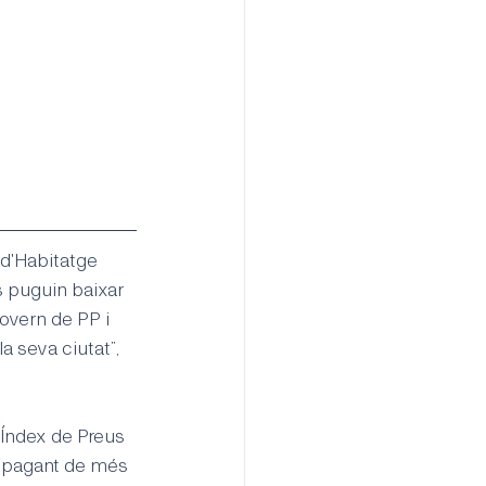
 d'Habitatge 
s puguin baixar 
overn de PP i 
a seva ciutat”, 
'Índex de Preus 
 pagant de més 