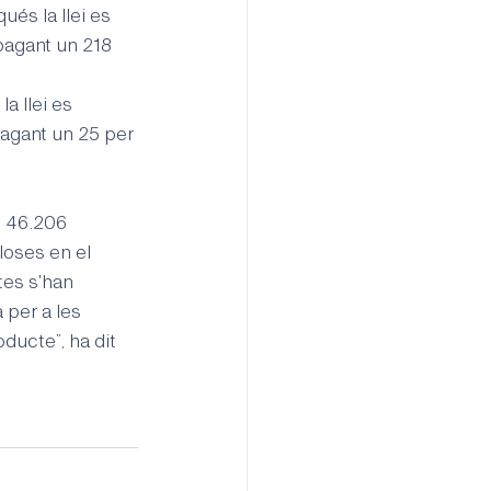
ués la llei es 
pagant un 218 
a llei es 
pagant un 25 per 
s 46.206 
loses en el 
tes s'han 
 per a les 
ducte”, ha dit 