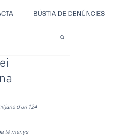
ACTA
BÚSTIA DE DENÚNCIES
ei
una
itjana d'un 124 
da té menys 