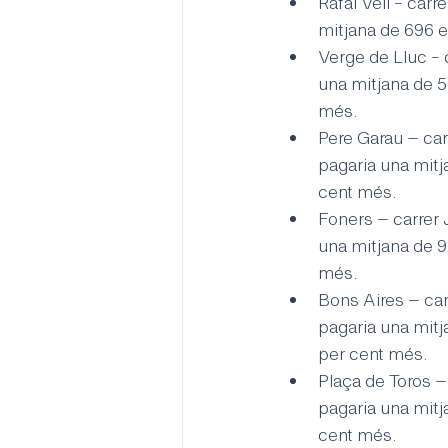
Rafal Vell - carre
mitjana de 696 e
Verge de Lluc - c
una mitjana de 5
més.
Pere Garau – carr
pagaria una mitj
cent més.
Foners – carrer J
una mitjana de 9
més.
Bons Aires – carr
pagaria una mitj
per cent més.
Plaça de Toros – 
pagaria una mitj
cent més.