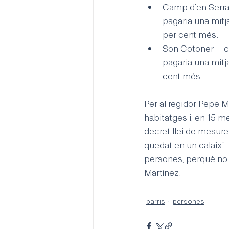
Camp d’en Serralt
pagaria una mitj
per cent més.
Son Cotoner – car
pagaria una mitj
cent més.
Per al regidor Pepe 
habitatges i, en 15 me
decret llei de mesure
quedat en un calaix”. 
persones, perquè no co
Martínez.
barris
persones