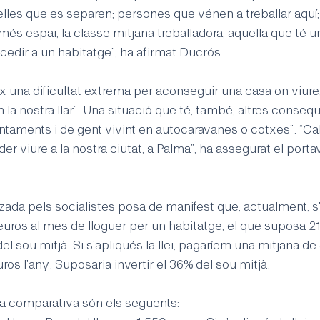
relles que es separen; persones que vénen a treballar aquí;
més espai, la classe mitjana treballadora, aquella que té u
ccedir a un habitatge”, ha afirmat Ducrós.
ix una dificultat extrema per aconseguir una casa on viure,
la nostra llar”. Una situació que té, també, altres conseqü
ntaments i de gent vivint en autocaravanes o cotxes”. “Cal a
er viure a la nostra ciutat, a Palma”, ha assegurat el porta
zada pels socialistes posa de manifest que, actualment, s
euros al mes de lloguer per un habitatge, el que suposa 2
 del sou mitjà. Si s'apliqués la llei, pagaríem una mitjana de
uros l'any. Suposaria invertir el 36% del sou mitjà.
t la comparativa són els següents: