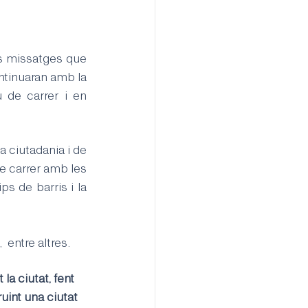
ls missatges que 
ntinuaran amb la 
 de carrer i en 
a ciutadania i de 
e carrer amb les 
ps de barris i la 
 entre altres.
a ciutat, fent 
int una ciutat 