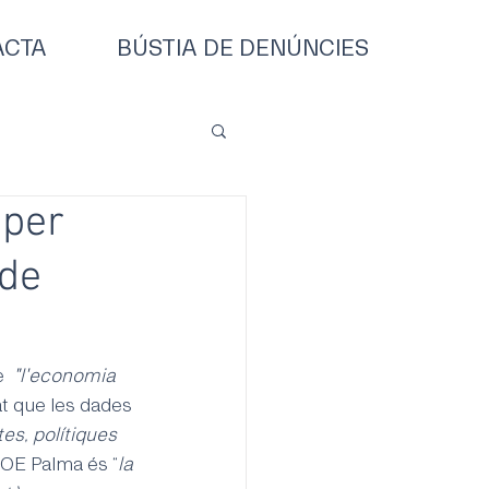
ACTA
BÚSTIA DE DENÚNCIES
 per
 de
e 
 "l'economia 
at que les dades 
tes, polítiques 
PSOE Palma és “
la 