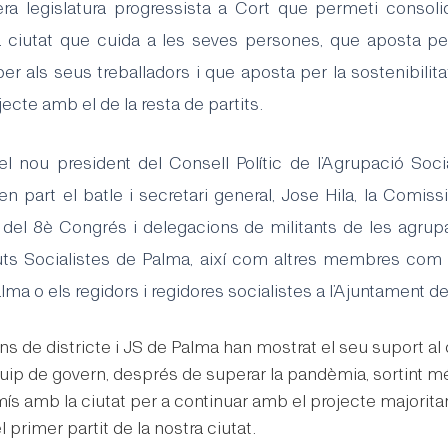
ra legislatura progressista a Cort que permeti consoli
a ciutat que cuida a les seves persones, que aposta pe
per als seus treballadors i que aposta per la sostenibilit
ecte amb el de la resta de partits.
el nou president del Consell Polític de l’Agrupació Socia
 part el batle i secretari general, Jose Hila, la Comiss
el 8è Congrés i delegacions de militants de les agrupa
tuts Socialistes de Palma, així com altres membres com e
ma o els regidors i regidores socialistes a l’Ajuntament d
ns de districte i JS de Palma han mostrat el seu suport a
'equip de govern, després de superar la pandèmia, sortint mé
s amb la ciutat per a continuar amb el projecte majoritar
 primer partit de la nostra ciutat.