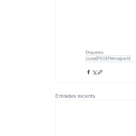
Etiquetes:
ciutat
PSOEPalma
partit
Entrades recents