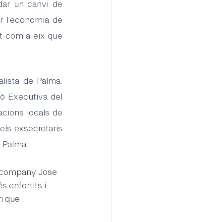
dar un canvi de 
r l’economia de 
at com a eix que 
lista de Palma. 
ió Executiva del 
cions locals de 
ls exsecretaris 
e Palma.
l company Jose 
s enfortits i 
i que 