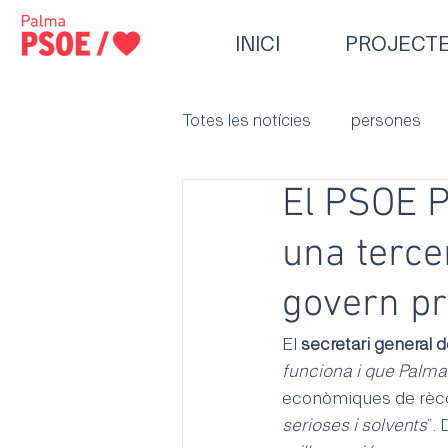
INICI
PROJECT
Totes les notícies
persones
El PSOE P
una terce
govern pr
El 
secretari general 
funciona i que Palma
econòmiques de rèco
serioses i solvents
”.