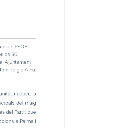
gan del PSOE 
és de 80 
a l’Ajuntament 
oni Roig o Aina 
tat i activa la 
cipals del maig 
s del Partit que 
ccions a Palma i 