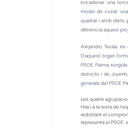
encadenar una terce
model de ciutat: un
qualitat i amb drets 
diferencia aquest proj
Alejandro Texías és 
D’aquest òrgan formen
PSOE Palma sorgida d
districte i de Joven
generals del PSOE Pal
Les quatre agrupacio
Hila i a la resta de l
redoblant el compromí
representa el PSOE, el