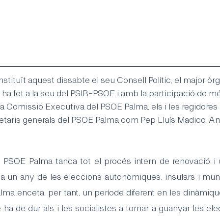
tituït aquest dissabte el seu Consell Polític, el major òr
ha fet a la seu del PSIB-PSOE i amb la participació de m
la Comissió Executiva del PSOE Palma, els i les regidores 
retaris generals del PSOE Palma com Pep Lluís Madico, Ant
 PSOE Palma tanca tot el procés intern de renovació i uni
 a un any de les eleccions autonòmiques, insulars i muni
ma enceta, per tant, un període diferent en les dinàmique
e ha de dur als i les socialistes a tornar a guanyar les ele