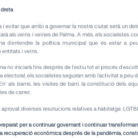
 dreta
a i evitar que arribi a governar la nostra ciutat serà un de
rà als veïns i veïnes de Palma. A més, els socialistes co
ma d’entendre la política municipal que és estar a peu
entitats i veïns.
a no iniciarà fins després de l’estiu tot el procés d’escolt
 electoral, els socialistes seguiran amb l’activitat a peu d
” als barris, les visites de barri, la constitució dels equi
tes de carrer.
 aprovat diverses resolucions relatives a habitatge, LGTBI, 
eparat per a continuar governant i continuar transformant l
la recuperació econòmica després de la pandèmia, constru