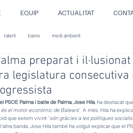
E
EQUIP
ACTUALITAT
CONT
talent
barris
medi ambient
alma preparat i il·lusionat
ra legislatura consecutiva
ogressista
del PSOE Palma i batle de Palma, Jose Hila
, ha destacat qu
 és el motor econòmic de Balears
”. A més, Hila ha explic
rd que estem vivint “
són gràcies a les polítiques socialis
 D'altra banda, Jose Hila també ha volgut explicar que el 