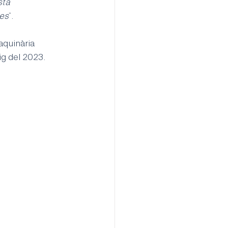
stà 
nes
”.
aquinària 
g del 2023. 