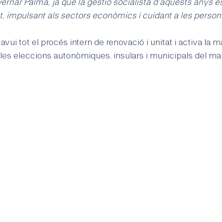
vernar Palma, ja que la gestió socialista d'aquests anys e
t, impulsant als sectors econòmics i cuidant a les perso
ui tot el procés intern de renovació i unitat i activa la m
 les eleccions autonòmiques, insulars i municipals del mai