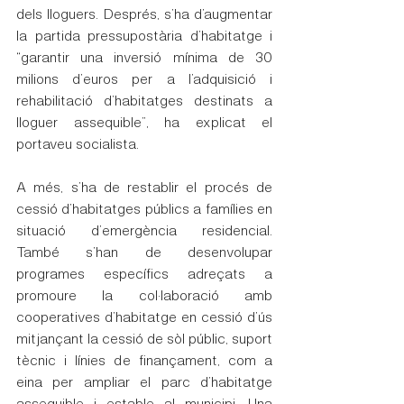
dels lloguers. Després, s’ha d’augmentar 
la partida pressupostària d’habitatge i 
“garantir una inversió mínima de 30 
milions d’euros per a l’adquisició i 
rehabilitació d’habitatges destinats a 
lloguer assequible”, ha explicat el 
portaveu socialista.
A més, s’ha de restablir el procés de 
cessió d’habitatges públics a famílies en 
situació d’emergència residencial. 
També s’han de desenvolupar 
programes específics adreçats a 
promoure la col·laboració amb 
cooperatives d’habitatge en cessió d’ús 
mitjançant la cessió de sòl públic, suport 
tècnic i línies de finançament, com a 
eina per ampliar el parc d’habitatge 
assequible i estable al municipi. Una 