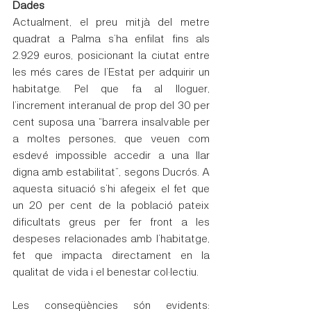
Dades
Actualment, el preu mitjà del metre 
quadrat a Palma s’ha enfilat fins als 
2.929 euros, posicionant la ciutat entre 
les més cares de l’Estat per adquirir un 
habitatge. Pel que fa al lloguer, 
l’increment interanual de prop del 30 per 
cent suposa una “barrera insalvable per 
a moltes persones, que veuen com 
esdevé impossible accedir a una llar 
digna amb estabilitat”, segons Ducrós. A 
aquesta situació s’hi afegeix el fet que 
un 20 per cent de la població pateix 
dificultats greus per fer front a les 
despeses relacionades amb l’habitatge, 
fet que impacta directament en la 
qualitat de vida i el benestar col·lectiu.
Les conseqüències són evidents: 