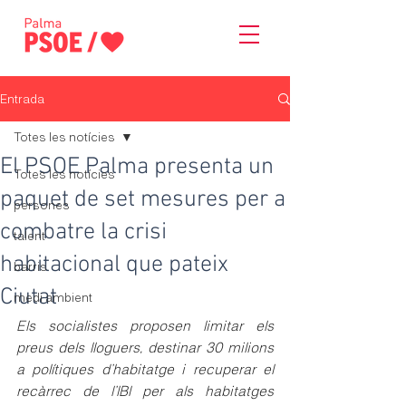
Entrada
Totes les notícies
El PSOE Palma presenta un
Totes les notícies
paquet de set mesures per a
persones
combatre la crisi
talent
habitacional que pateix
barris
Ciutat
medi ambient
Els socialistes proposen limitar els 
preus dels lloguers, destinar 30 milions 
a polítiques d’habitatge i recuperar el 
recàrrec de l’IBI per als habitatges 