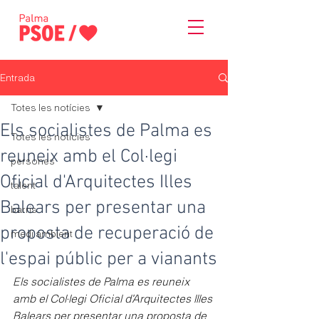
Entrada
Totes les notícies
Els socialistes de Palma es
Totes les notícies
reuneix amb el Col·legi
persones
Oficial d'Arquitectes Illes
talent
Balears per presentar una
barris
proposta de recuperació de
medi ambient
l'espai públic per a vianants
Els socialistes de Palma es reuneix 
amb el Col·legi Oficial d'Arquitectes Illes 
Balears per presentar una proposta de 