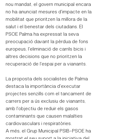
nou mandat, el govern municipal encara 
no ha anunciat mesures d'impacte en la 
mobilitat que prioritzen la millora de la 
salut i el benestar dels ciutadans. El 
PSOE Palma ha expressat la seva 
preocupació davant la pèrdua de fons 
europeus, l'eliminació de carrils bicis i 
altres decisions que no prioritzen la 
recuperació de l'espai per a vianants.
La proposta dels socialistes de Palma 
destaca la importància d'executar 
projectes senzills com el tancament de 
carrers per a ús exclusiu de vianants, 
amb l'objectiu de reduir els gasos 
contaminants que causen malalties 
cardiovasculars i respiratòries.
A més, el Grup Municipal PSIB-PSOE ha 
mostrat el seu suport a la iniciativa del 