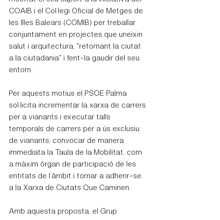
COAIB i el Col·legi Oficial de Metges de 
les Illes Balears (COMIB) per treballar 
conjuntament en projectes que uneixin 
salut i arquitectura, "retornant la ciutat 
a la ciutadania" i fent-la gaudir del seu 
entorn.
Per aquests motius el PSOE Palma 
sol·licita incrementar la xarxa de carrers 
per a vianants i executar talls 
temporals de carrers per a ús exclusiu 
de vianants; convocar de manera 
immediata la Taula de la Mobilitat, com 
a màxim òrgan de participació de les 
entitats de l’àmbit i tornar a adherir-se 
a la Xarxa de Ciutats Que Caminen.
Amb aquesta proposta, el Grup 