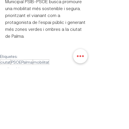
Municipal PSIB-PSOE busca promoure 
una mobilitat més sostenible i segura, 
prioritzant el vianant com a 
protagonista de l'espai públic i generant 
més zones verdes i ombres a la ciutat 
de Palma.
Etiquetes:
ciutat
PSOEPalma
mobilitat
medi ambient
Entrades recents
Mostra-ho tot