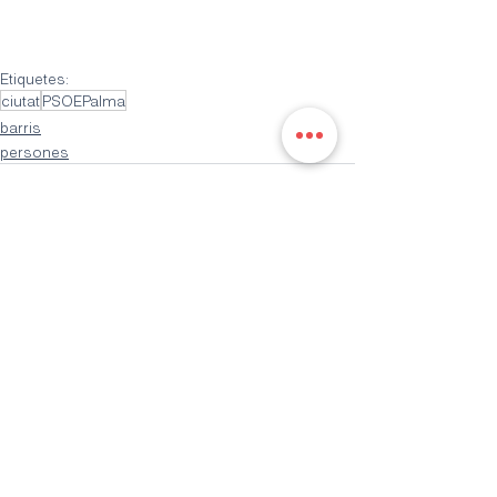
Etiquetes:
ciutat
PSOEPalma
barris
persones
Entrades recents
Mostra-ho tot