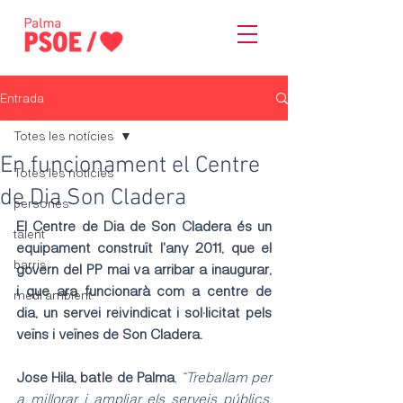
Entrada
Totes les notícies
En funcionament el Centre
Totes les notícies
de Dia Son Cladera
persones
El Centre de Dia de Son Cladera és un 
talent
equipament construït l'any 2011, que el 
barris
govern del PP mai va arribar a inaugurar, 
i que ara funcionarà com a centre de 
medi ambient
dia, un servei reivindicat i sol·licitat pels 
veïns i veïnes de Son Cladera.
Jose Hila, batle de Palma
, 
“Treballam per 
a millorar i ampliar els serveis públics, 