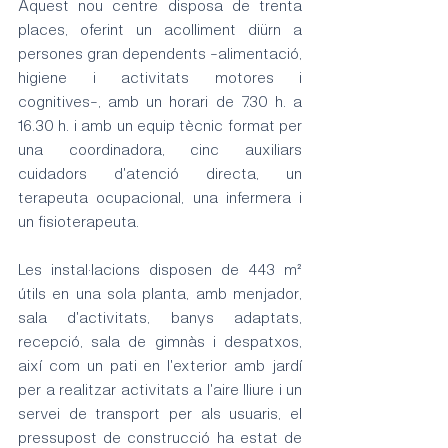
Aquest nou centre disposa de trenta 
places, oferint un acolliment diürn a 
persones gran dependents -alimentació, 
higiene i activitats motores i 
cognitives-, amb un horari de 7.30 h. a 
16.30 h. i amb un equip tècnic format per 
una coordinadora, cinc auxiliars 
cuidadors d'atenció directa, un 
terapeuta ocupacional, una infermera i 
un fisioterapeuta.
Les instal·lacions disposen de 443 m² 
útils en una sola planta, amb menjador, 
sala d'activitats, banys adaptats, 
recepció, sala de gimnàs i despatxos, 
així com un pati en l'exterior amb jardí 
per a realitzar activitats a l'aire lliure i un 
servei de transport per als usuaris, el 
pressupost de construcció ha estat de 