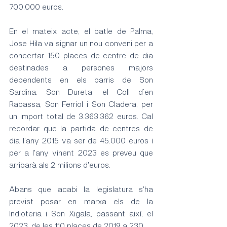
700.000 euros.
En el mateix acte, el batle de Palma, 
Jose Hila va signar un nou conveni per a 
concertar 150 places de centre de dia 
destinades a persones majors 
dependents en els barris de Son 
Sardina, Son Dureta, el Coll d’en 
Rabassa, Son Ferriol i Son Cladera, per 
un import total de 3.363.362 euros. Cal 
recordar que la partida de centres de 
dia l'any 2015 va ser de 45.000 euros i 
per a l'any vinent 2023 es preveu que 
arribarà als 2 milions d'euros. 
Abans que acabi la legislatura s'ha 
previst posar en marxa els de la 
Indioteria i Son Xigala, passant així, el 
2023, de les 110 places de 2019 a 230. 