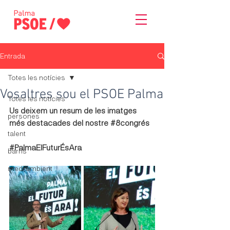
Entrada
Totes les notícies
Vosaltres sou el PSOE Palma
Totes les notícies
Us deixem un resum de les imatges 
persones
més destacades del nostre 
#8congrés
talent
#PalmaElFuturÉsAra
barris
medi ambient