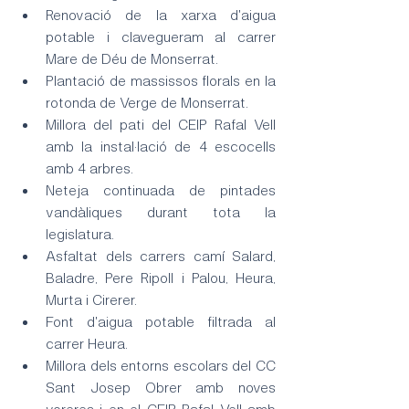
Renovació de la xarxa d'aigua 
potable i clavegueram al carrer 
Mare de Déu de Monserrat.
Plantació de massissos florals en la 
rotonda de Verge de Monserrat.
Millora del pati del CEIP Rafal Vell 
amb la instal·lació de 4 escocells 
amb 4 arbres.
Neteja continuada de pintades 
vandàliques durant tota la 
legislatura.
Asfaltat dels carrers camí Salard, 
Baladre, Pere Ripoll i Palou, Heura, 
Murta i Cirerer.
Font d'aigua potable filtrada al 
carrer Heura.
Millora dels entorns escolars del CC 
Sant Josep Obrer amb noves 
voreres i en el CEIP Rafal Vell amb 