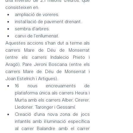
consisteixen en:
ampliació de voreres.
instal·lació de paviment drenant.
sembra d'arbres.
canvi de l'enllumenat.
Aquestes accions s'han dut a terme als 
carrers Mare de Déu de Monserrat 
(entre els carrers Indalecio Prieto i 
Aragó), Pare Jeroni Boscana (entre els 
carrers Mare de Déu de Monserrat i 
Joan Estelrich i Artigues).
16 nous encreuaments de 
plataforma única als carrers Heura i 
Murta amb els carrers Alber, Cirerer, 
Lledoner, Taronger i Gessamí.
Creació d'una nova zona de jocs 
infantils amb il·luminació específica 
al carrer Balandre amb el carrer 