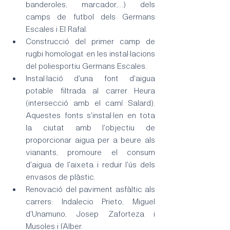
banderoles, marcador,…) dels 
camps de futbol dels Germans 
Escales i El Rafal.
Construcció del primer camp de 
rugbi homologat en les instal·lacions 
del poliesportiu Germans Escales.
Instal·lació d'una font d'aigua 
potable filtrada al carrer Heura 
(intersecció amb el camí Salard). 
Aquestes fonts s'instal·len en tota 
la ciutat amb l'objectiu de 
proporcionar aigua per a beure als 
vianants, promoure el consum 
d'aigua de l'aixeta i reduir l'ús dels 
envasos de plàstic.
Renovació del paviment asfàltic als 
carrers: Indalecio Prieto, Miguel 
d'Unamuno, Josep Zaforteza i 
Musoles i l’Alber.