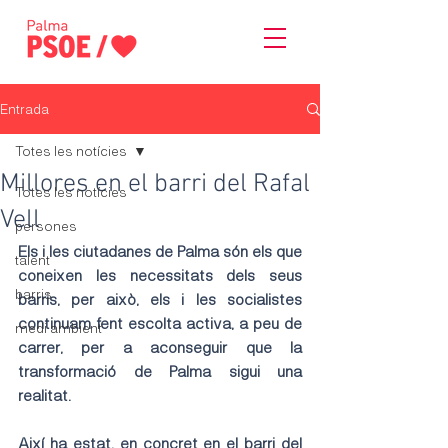
Entrada
Totes les notícies
Millores en el barri del Rafal
Totes les notícies
Vell
persones
Els i les ciutadanes de Palma són els que 
talent
coneixen les necessitats dels seus 
barris
barris, per això, els i les socialistes 
continuam fent escolta activa, a peu de 
medi ambient
carrer, per a aconseguir que la 
transformació de Palma sigui una 
realitat.
Així ha estat, en concret en el barri del 