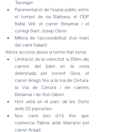
Taronger.
Pavimentació de l'espai públic entre 
el torrent de na Bàrbara, el CEIP 
Rafal Vell, el carrer Biniamar i el 
col·legi Sant Josep Obrer.
Millora de l'accessibilitat d'un tram 
del camí Salard.
Altres accions dutes a terme han estat:
Limitació de la velocitat a 30km als 
carrers del barri en la zona 
delimitada pel torrent Gros, el 
carrer Aragó fins a la Via de Cintura, 
la Via de Cintura i els carrers 
Biniamar i de Son Gibert.
Hort urbà en el parc de les Sorts 
amb 20 parcel·les.
Nou carril bici d’1,5 Km que 
connecta Palma amb Marratxí pel 
carrer Aragó.