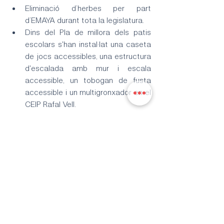
Eliminació d’herbes per part 
d’EMAYA durant tota la legislatura.
Dins del Pla de millora dels patis 
escolars s'han instal·lat una caseta 
de jocs accessibles, una estructura 
d'escalada amb mur i escala 
accessible, un tobogan de fusta 
accessible i un multigronxador en el 
CEIP Rafal Vell.
Accions en procés:
Millora de les instal·lacions del 
poliesportiu Germans Escales amb 
la substitució de les màquines de 
fitness.
Ens interessa saber la teva opinió. 
Volem escoltar-te i llegir-te. Ara pots 
posar-te en contacte amb nosaltres i 
nosaltres 