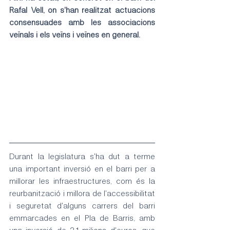
Rafal Vell, on s'han realitzat actuacions 
consensuades amb les associacions 
veïnals i els veïns i veïnes en general.
Durant la legislatura s'ha dut a terme 
una important inversió en el barri per a 
millorar les infraestructures, com és la 
reurbanització i millora de l'accessibilitat 
i seguretat d'alguns carrers del barri 
emmarcades en el Pla de Barris, amb 
una inversió de 2,1 milions d'euros, que 