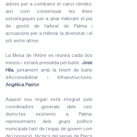
arbres per a combatre el canvi climàtic 
així com consensuar les línies 
estratègiques per a anar millorant el pla 
de gestió de l’arbrat de Palma i 
actuacions per a millorar la diversitat i el 
sòl, entre altres.
La Mesa de l’Arbre es reunirà cada dos 
mesos i estarà presidida pel batle, 
Jose 
Hila, 
juntament amb la tinent de batle 
d’Accessibilitat i Infraestructures,
Angélica Pastor
.
Aquest nou òrgan està integrat pels 
coordinadors generals dels cinc 
districtes existents a Palma, 
representants dels grups polítics 
municipals tant de l’equip de govern com 
de l’oposició, tècnics del servei de Parcs 