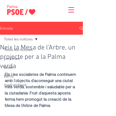
Entrada
Totes les notícies
Neix la Mesa de l’Arbre, un
Totes les notícies
projecte per a la Palma
persones
verda
talent
Els i les socialistes de Palma continuem 
barris
amb l’objectiu d’aconseguir una ciutat 
medi ambient
més verda, sostenible i saludable per a 
la ciutadania. Fruit d’aquesta aposta 
ferma hem promogut la creació de la 
Mesa de l’Arbre de Palma.