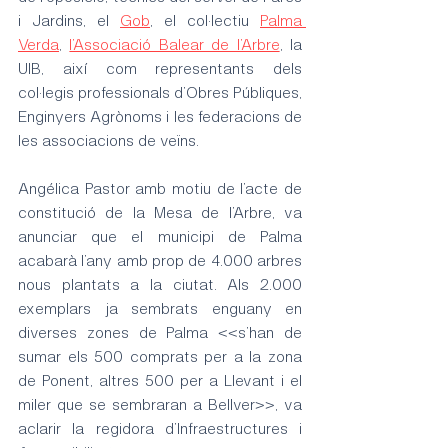
i Jardins, el 
Gob
, el col·lectiu 
Palma 
Verda
, 
l’Associació Balear de l’Arbre
, la 
UIB, així com representants dels 
col·legis professionals d’Obres Públiques, 
Enginyers Agrònoms i les federacions de 
les associacions de veïns.
Angélica Pastor amb motiu de l’acte de 
constitució de la Mesa de l’Arbre, va 
anunciar que el municipi de Palma 
acabarà l’any amb prop de 4.000 arbres 
nous plantats a la ciutat. Als 2.000 
exemplars ja sembrats enguany en 
diverses zones de Palma <<s’han de 
sumar els 500 comprats per a la zona 
de Ponent, altres 500 per a Llevant i el 
miler que se sembraran a Bellver>>, va 
aclarir la regidora d’Infraestructures i 