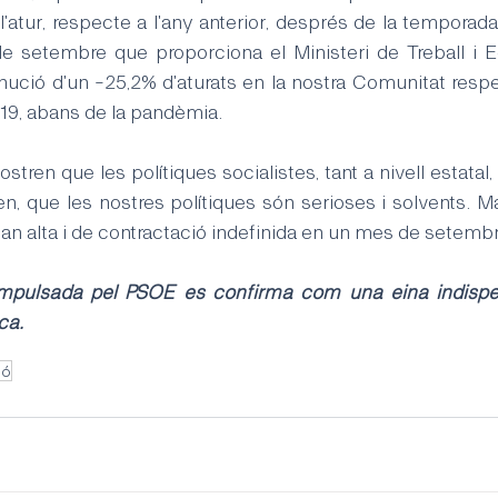
'atur, respecte a l'any anterior, després de la temporada t
e setembre que proporciona el Ministeri de Treball i E
ució d'un -25,2% d'aturats en la nostra Comunitat respec
019, abans de la pandèmia.
tren que les polítiques socialistes, tant a nivell estata
n, que les nostres polítiques són serioses i solvents. Ma
an alta i de contractació indefinida en un mes de setembr
impulsada pel PSOE es confirma com una eina indispen
ca.
ió