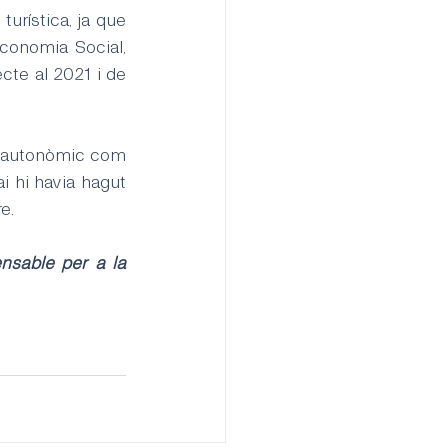
urística, ja que 
conomia Social, 
te al 2021 i de 
l, autonòmic com 
i hi havia hagut 
e. 
sable per a la 