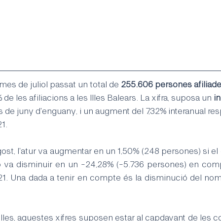
 mes de juliol passat un total de 
255.606 persones afiliad
e les afiliacions a les Illes Balears. La xifra, suposa un 
i
 de juny d'enguany, i un augment del 7,32% interanual res
21.
ost, l'atur va augmentar en un 1,50% (248 persones) si 
rò va disminuir en un -24,28% (-5.736 persones) en com
021. Una dada a tenir en compte és la disminució del nomb
 Illes, aquestes xifres suposen estar al capdavant de les c