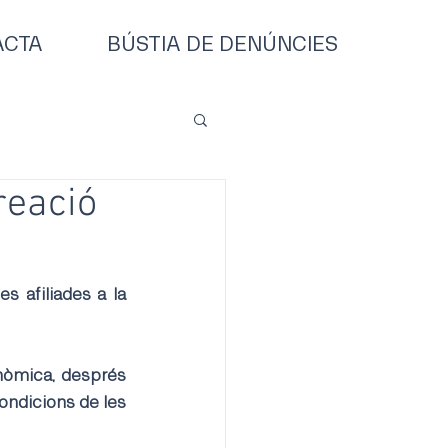
ACTA
BÚSTIA DE DENÚNCIES
reació
 afiliades a la 
onòmica, després 
ondicions de les 