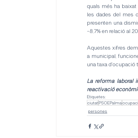
quals més ha baixat l
les dades del mes d
presenten una dismin
-8,7% en relació al 2
Aquestes xifres demos
a municipal, funcione
una taxa d'ocupació t
La reforma laboral 
reactivació econòmi
Etiquetes:
ciutat
PSOEPalma
ocupac
persones