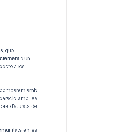
es
, que 
ncrement
 d'un 
pecte a les 
el comparem amb 
paració amb les 
re d'aturats de 
omunitats en les 