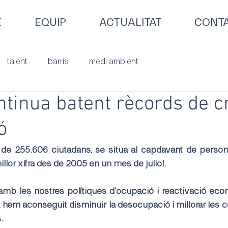
E
EQUIP
ACTUALITAT
CONT
talent
barris
medi ambient
tinua batent rècords de c
ó
de 255.606 ciutadans, se situa al capdavant de persones
illor xifra des de 2005 en un mes de juliol.
, amb les nostres polítiques d'ocupació i reactivació ec
 hem aconseguit disminuir la desocupació i millorar les c
.