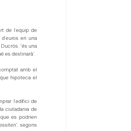
t de l’equip de 
 d’euros en una 
o Ducrós, “és una 
è es destinarà”.
 comptat amb el 
que hipoteca el 
rar l’edifici de 
la ciutadania de 
que es podrien 
essiten”, segons 