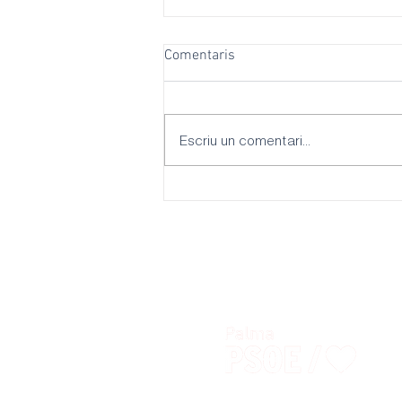
Comentaris
Escriu un comentari...
El PSOE Palma reclama més
ombres, refugis climàtiques i
escoles adaptades per
combatre les onades de calor
davant la inacció del batle