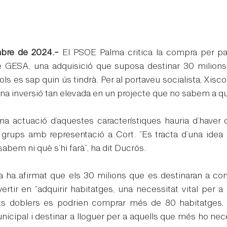
bre de 2024.-
 El PSOE Palma critica la compra per par
de GESA, una adquisició que suposa destinar 30 milions
sols es sap quin ús tindrà. Per al portaveu socialista, Xisc
 una inversió tan elevada en un projecte que no sabem a qu
 una actuació d’aquestes característiques hauria d’haver
grups amb representació a Cort. “Es tracta d’una idea 
 sabem ni què s’hi farà”, ha dit Ducrós.
a ha afirmat que els 30 milions que es destinaran a comp
tir en “adquirir habitatges, una necessitat vital per a 
s doblers es podrien comprar més de 80 habitatges, 
nicipal i destinar a lloguer per a aquells que més ho nec