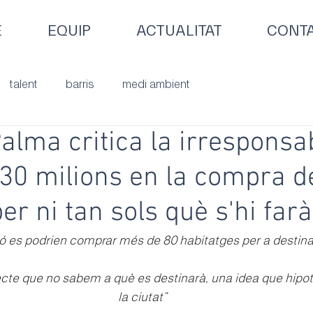
E
EQUIP
ACTUALITAT
CONT
talent
barris
medi ambient
alma critica la irresponsab
r 30 milions en la compra 
r ni tan sols què s'hi farà
 es podrien comprar més de 80 habitatges per a destinar
ecte que no sabem a què es destinarà, una idea que hipote
la ciutat”