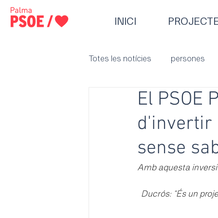
INICI
PROJECT
Totes les notícies
persones
El PSOE P
d'inverti
sense sabe
Amb aquesta inversió
Ducrós: “És un proj