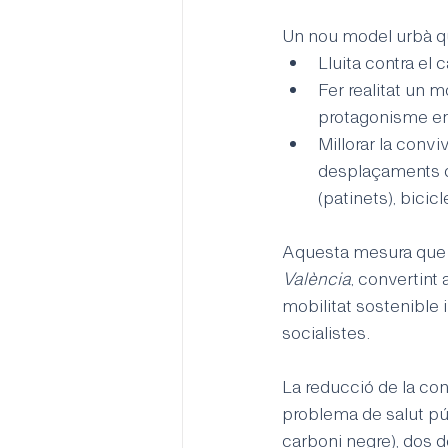
Un nou model urbà qu
Lluita contra el 
Fer realitat un 
protagonisme enf
Millorar la convi
desplaçaments din
(patinets), bicicl
Aquesta mesura que s
València
, convertint 
mobilitat sostenible i
socialistes. 
La reducció de la co
problema de salut púb
carboni negre), dos d