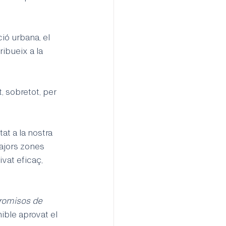
ió urbana, el 
ribueix a la 
, sobretot, per 
t a la nostra 
ajors zones 
ivat eficaç, 
romisos de 
ible aprovat el 