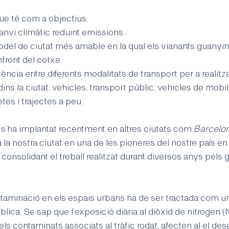
e té com a objectius: 
canvi climàtic reduint emissions. 
model de ciutat més amable en la qual els vianants guanyin 
ront del cotxe. 
vència entre diferents modalitats de transport per a realitza
s la ciutat: vehicles, transport públic, vehicles de mobil
etes i trajectes a peu. 
’ha implantat recentment en altres ciutats com
 Barcelon
a la nostra ciutat en una de les pioneres del nostre país en
 consolidant el treball realitzat durant diversos anys pels 
ntaminació en els espais urbans ha de ser tractada com un
lica. Se sap que l’exposició diària al diòxid de nitrogen (N
els contaminats associats al tràfic rodat, afecten al el d