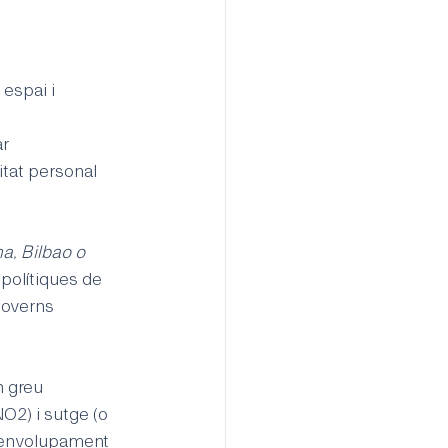
espai i 
r 
itat personal 
a, Bilbao o 
 polítiques de 
governs 
 greu 
O2) i sutge (o 
esenvolupament 