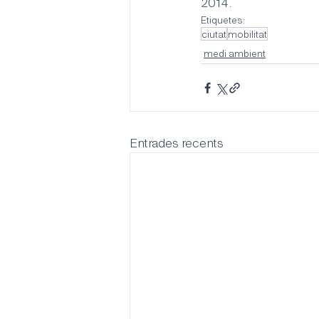
2014.
Etiquetes:
ciutat
mobilitat
medi ambient
Entrades recents