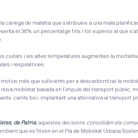
 la càrrega de malaltia que s’atribueix a una mala planificac
resenta el 36%, un percentatge fins i tot superior al que s'at
. 
les ciutats i les altes temperatures augmenten la mortalitat
ars i respiratòries. 
otius més que suficients per a descarbonitzar la mobilita
 nova mobilitat basada en l’impuls del transport públic, m
nts, carrils bici, implantant una alternativa al transport pr
listes, de Palma
, aquestes decisions 
consoliden els comp
 ambient 
que es fitxen en el Pla de Mobilitat Urbana Sosten