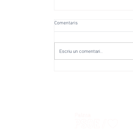
Comentaris
Escriu un comentari...
El Parlament paralitza la
modificació de la Llei de
Capitalitat proposada pel batle