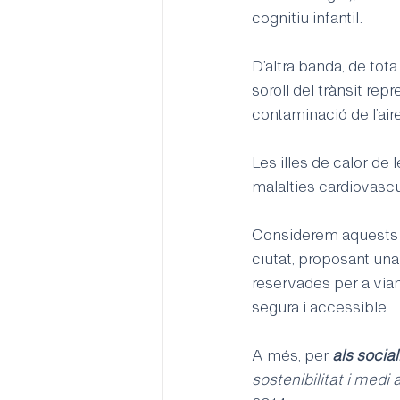
cognitiu infantil. 
D’altra banda, de tota
soroll del trànsit rep
contaminació de l’aire
Les illes de calor de 
malalties cardiovascul
Considerem aquests m
ciutat, proposant una
reservades per a viana
segura i accessible. 
A més, per 
als socia
sostenibilitat i medi