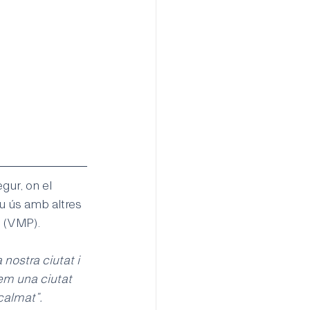
gur, on el 
u ús amb altres 
l (VMP). 
nostra ciutat i 
em una ciutat 
calmat”. 