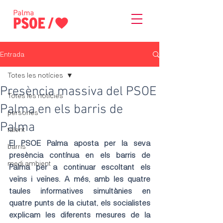
Entrada
Totes les notícies
Presència massiva del PSOE
Totes les notícies
Palma en els barris de
persones
Palma
talent
El PSOE Palma aposta per la seva 
barris
presència contínua en els barris de 
medi ambient
Palma per a continuar escoltant els 
veïns i veïnes. A més, amb les quatre 
taules informatives simultànies en 
quatre punts de la ciutat, els socialistes 
explicam les diferents mesures de la 