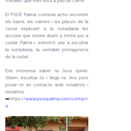
treballa i que més està a peu de carrer.
El PSOE Palma continua actiu recorrent 
els barris, els carrers i les places de la 
ciutat explicant a la ciutadania les 
accions que estem duent a terme per a 
cuidar Palma i, sobretot, per a escoltar 
la ciutadania: la veritable protagonista 
de la ciutat.
Ens interessa saber la teva opinió. 
Volem escoltar-te i llegir-te. Ara pots 
posar-te en contacte amb nosaltres i 
nosaltres 
➡️https://
www.psoepalma.com/contact
a