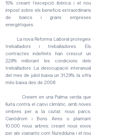
15%, creant l'excepció ibèrica i el nou 
impost sobre els beneficis extraordinaris 
de bancs i grans empreses 
energètiques.
·        La nova Reforma Laboral protegeix 
treballadors i treballadores. Els 
contractes indefinits han crescut un 
228% millorant les condicions dels 
treballadors. La desocupació interanual 
del mes de juliol baixa un 31,29%, la xifra 
més baixa des de 2008.
·         Creiem en una Palma verda que 
lluita contra el canvi climàtic, amb noves 
ombres per a la ciutat, nous parcs, 
Canòdrom i Bons Aires o plantant 
10.000 nous arbres; creant nous eixos 
per als vianants com Nuredduna i el nou 