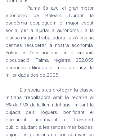
 Com són:
·        Palma és avui el gran motor 
econòmic de Balears. Durant la 
pandèmia despleguem el major escut 
social per a ajudar a autònoms i a la 
classe mitjana treballadora i això ens ha 
permès recuperar la nostra economia. 
Palma és líder nacional en la creació 
d'ocupació. Palma registra 252.055 
persones afiliades el mes de juny, la 
millor dada des de 2005.
·        Els socialistes protegim la classe 
mitjana treballadora amb la rebaixa al 
5% de l'IVA de la llum i del gas, limitant la 
pujada dels lloguers, bonificant el 
carburant, incentivant el transport 
públic, ajudant a les rendes més baixes, 
pujant les pensions no contributives un 