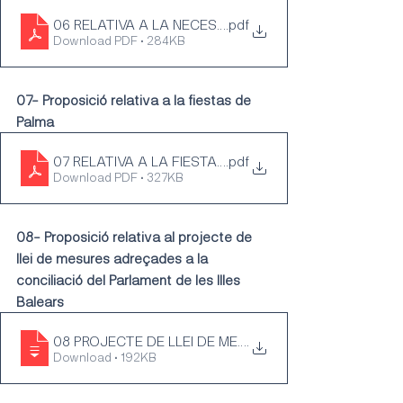
06 RELATIVA A LA NECESSITAT DE NOUS ESPAIS D'ES
.pdf
Download PDF • 284KB
07- Proposició relativa a la fiestas de 
Palma
07 RELATIVA A LA FIESTAS DE PALMA
.pdf
Download PDF • 327KB
08- Proposició relativa al projecte de 
llei de mesures adreçades a la 
conciliació del Parlament de les Illes 
Balears
08 PROJECTE DE LLEI DE MESURES ADREÇADES A LA 
.
Download • 192KB