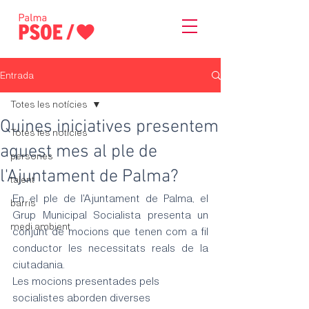
Entrada
Totes les notícies
Quines iniciatives presentem
Totes les notícies
aquest mes al ple de
persones
l'Ajuntament de Palma?
talent
En el ple de l'Ajuntament de Palma, el 
barris
Grup Municipal Socialista presenta un 
medi ambient
conjunt de mocions que tenen com a fil 
conductor les necessitats reals de la 
ciutadania.
Les mocions presentades pels 
socialistes aborden diverses 