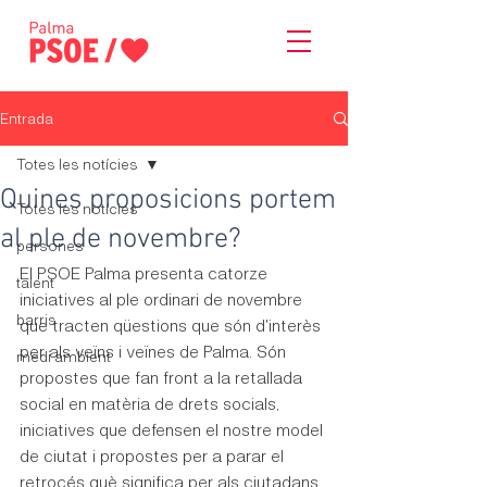
Entrada
Totes les notícies
Quines proposicions portem
Totes les notícies
al ple de novembre?
persones
El PSOE Palma presenta catorze 
talent
iniciatives al ple ordinari de novembre 
barris
que tracten qüestions que són d'interès 
per als veïns i veïnes de Palma. Són 
medi ambient
propostes que fan front a la retallada 
social en matèria de drets socials, 
iniciatives que defensen el nostre model 
de ciutat i propostes per a parar el 
retrocés què significa per als ciutadans 