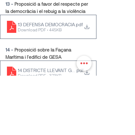
13 - 
Proposició a favor del respecte per 
la democràcia i el rebuig a la violència
13 DEFENSA DEMOCRACIA
.pdf
Download PDF • 445KB
14 - 
Proposició sobre la Façana 
Marítima i l'edifici de GESA
14 DISTRICTE LLEVANT GESA
.pdf
Download PDF • 373KB
Una vegada s'hagi celebrat el ple de 
l'Ajuntament de Palma dijous que ve 30 
de novembre actualitzarem la 
informació amb el sentit de vot.