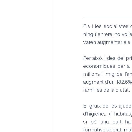
Els i les socialistes
ningú enrere, no volí
varen augmentar els aj
Per això, i des del 
econòmiques per a la
milions i mig de l’a
augment d’un 182,6% e
famiílies de la ciutat.
El gruix de les ajud
d’higiene,...) i habi
si bé una part ha 
formativolaboral, ma