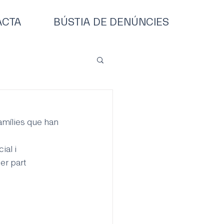
ACTA
BÚSTIA DE DENÚNCIES
amílies que han 
al i 
r part 