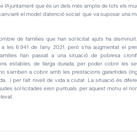
e l’Ajuntament que és un dels més amplis de tots els muni
 canviant el model d’atenció social  que va suposar una majo
ombre de famílies que han sol·licitat ajuts ha disminuït
 a les 6.941 de l’any 2021, però s’ha augmentat el pre
amílies han passat a una situació de pobresa cronific
ns estables, de llarga durada, per poder cobrir les se
o s’arriben a cobrir amb les prestacions garantides (Ing
,...) per l’alt nivell de vida a ciutat. La situació és difere
udes sol·licitades eren puntuals, per aquest motiu el no
elevat.