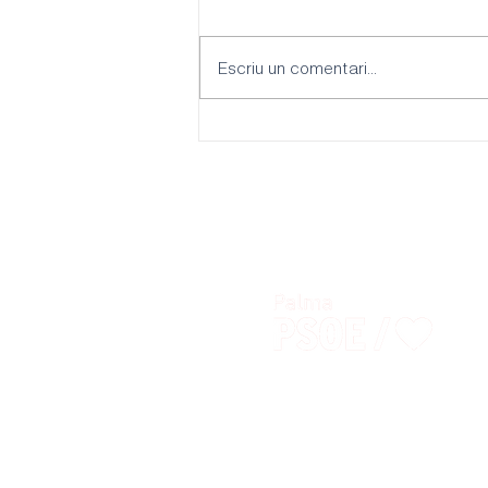
Escriu un comentari...
L’habitatge, el lloguer turístic i
la mala gestió de l’alcalde,
eixos del PSOE Palma per al
Ple de gener