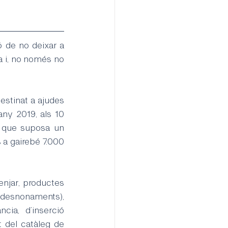
ó de no deixar a 
a i, no només no 
stinat a ajudes 
ny 2019, als 10 
l que suposa un 
 a gairebé 7.000 
njar, productes 
r desnonaments), 
ia, d’inserció 
 del catàleg de 