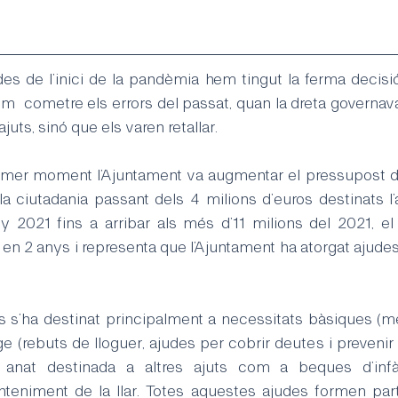
 des de l’inici de la pandèmia hem tingut la ferma decisi
em  cometre els errors del passat, quan la dreta governav
uts, sinó que els varen retallar.
primer moment l’Ajuntament va augmentar el pressupost de
 ciutadania passant dels 4 milions d’euros destinats l’a
ny 2021 fins a arribar als més d’11 milions del 2021, e
n 2 anys i representa que l’Ajuntament ha atorgat ajudes
es s’ha destinat principalment a necessitats bàsiques (me
tatge (rebuts de lloguer, ajudes per cobrir deutes i preveni
anat destinada a altres ajuts com a beques d’infànc
nteniment de la llar. Totes aquestes ajudes formen part