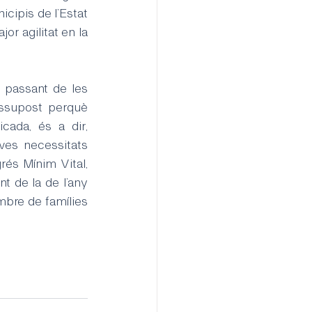
cipis de l’Estat 
r agilitat en la 
, passant de les 
ssupost perquè 
ada, és a dir, 
ves necessitats 
rés Mínim Vital, 
nt de la de l’any 
mbre de famílies 