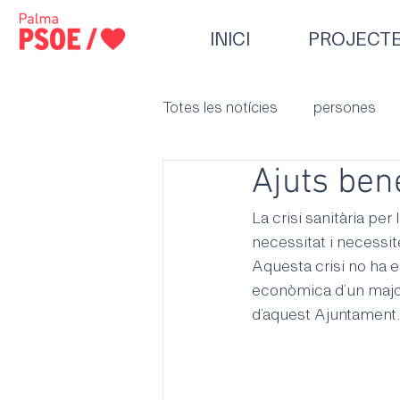
INICI
PROJECT
Totes les notícies
persones
Ajuts ben
La crisi sanitària pe
necessitat i necessite
Aquesta crisi no ha e
econòmica d’un major
d’aquest Ajuntament.