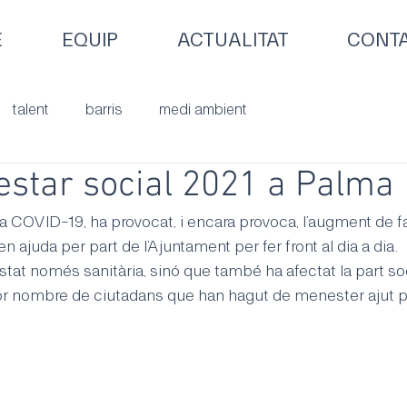
E
EQUIP
ACTUALITAT
CONT
talent
barris
medi ambient
estar social 2021 a Palma
r la COVID-19, ha provocat, i encara provoca, l’augment de f
n ajuda per part de l’Ajuntament per fer front al dia a dia.
stat només sanitària, sinó que també ha afectat la part soci
 nombre de ciutadans que han hagut de menester ajut pe