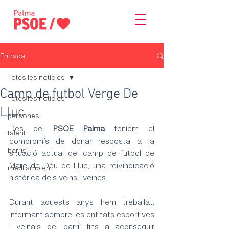
Entrada
Totes les notícies
Camp de futbol Verge De
Totes les notícies
Lluc
persones
Des del 
PSOE Palma
 teníem el 
talent
compromís de donar resposta a la 
barris
situació actual del camp de futbol de 
Mare de Déu de Lluc, una reivindicació 
medi ambient
històrica dels veïns i veïnes. 
Durant aquests anys hem treballat, 
informant sempre les entitats esportives 
i veïnals del barri, fins a aconseguir 