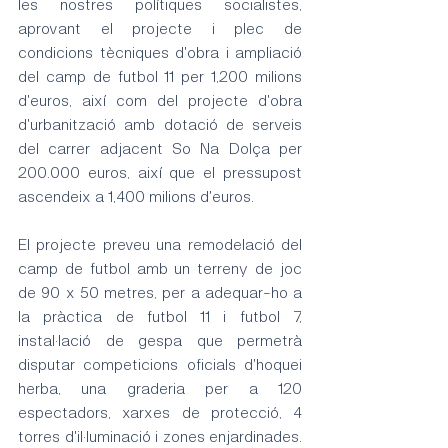
les nostres polítiques socialistes, 
aprovant el projecte i plec de 
condicions tècniques d'obra i ampliació 
del camp de futbol 11 per 1,200 milions 
d'euros, així com del projecte d'obra 
d'urbanització amb dotació de serveis 
del carrer adjacent So Na Dolça per 
200.000 euros, així que el pressupost 
ascendeix a 1,400 milions d'euros.
El projecte preveu una remodelació del 
camp de futbol amb un terreny de joc 
de 90 x 50 metres, per a adequar-ho a 
la pràctica de futbol 11 i futbol 7, 
instal·lació de gespa que permetrà 
disputar competicions oficials d'hoquei 
herba, una graderia per a 120 
espectadors, xarxes de protecció, 4 
torres d'il·luminació i zones enjardinades. 