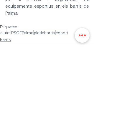
equipaments esportius en els barris de 
Palma.
Etiquetes:
ciutat
PSOEPalma
pladebarris
esport
barris
Entrades recents
Mostra-ho tot