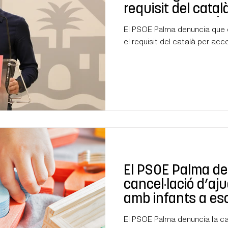
requisit del catal
llocs de feina púb
El PSOE Palma denuncia que e
el requisit del català per acce
El PSOE Palma de
cancel·lació d’aju
amb infants a es
El PSOE Palma denuncia la can