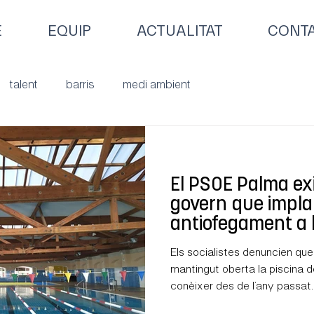
E
EQUIP
ACTUALITAT
CONT
talent
barris
medi ambient
El PSOE Palma exi
govern que implan
antiofegament a l
municipals tal co
Els socialistes denuncien que
contracte
mantingut oberta la piscina d
conèixer des de l’any passat..