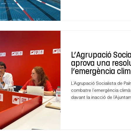
L’Agrupació Socia
aprova una resol
l’emergència clim
de calor davant l
L’Agrupació Socialista de Pa
l’Ajuntament
combatre l’emergència climàt
davant la inacció de l’Ajunta