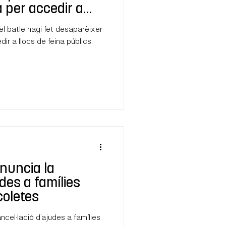
à per accedir a
lics
l batle hagi fet desaparèixer
dir a llocs de feina públics.
nuncia la
des a famílies
coletes
cel·lació d’ajudes a famílies