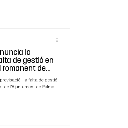
nuncia la
falta de gestió en
el romanent de
alma per a l'any
rovisació i la falta de gestió
nt de l'Ajuntament de Palma