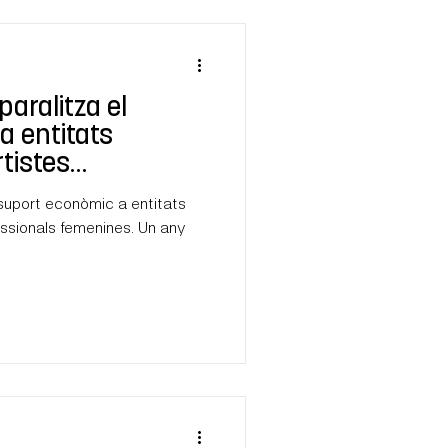
paralitza el
a entitats
rtistes
menines
l suport econòmic a entitats
onals femenines. Un any