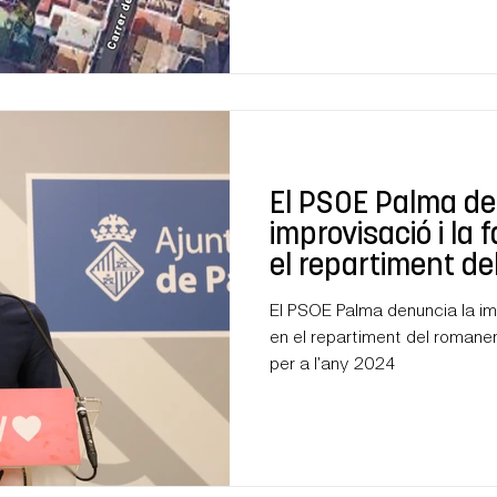
El PSOE Palma de
improvisació i la 
el repartiment d
l'Ajuntament de P
El PSOE Palma denuncia la imp
2024
en el repartiment del romane
per a l'any 2024