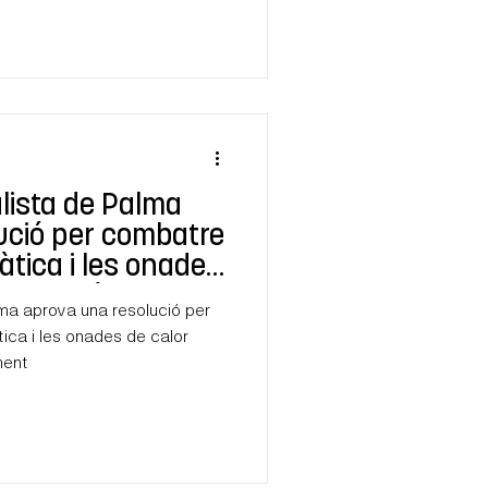
lista de Palma
ució per combatre
àtica i les onades
a inacció de
lma aprova una resolució per
ica i les onades de calor
ment