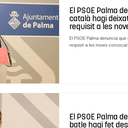
El PSOE Palma de
català hagi deixa
requisit a les no
de personal d’E
El PSOE Palma denuncia que e
requisit a les noves convoca
El PSOE Palma de
batle hagi fet de