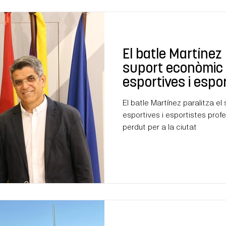
El batle Martínez 
suport econòmic 
esportives i espo
professionals fe
El batle Martínez paralitza e
esportives i esportistes professi
perdut per a la ciutat