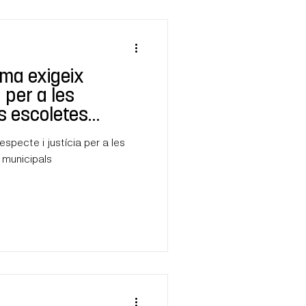
lma exigeix
a per a les
s escoletes
specte i justícia per a les
 municipals