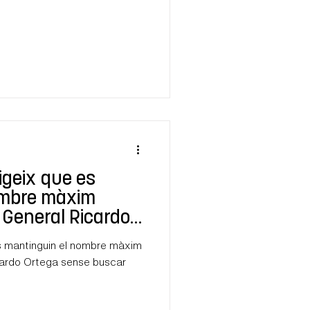
igeix que es
ombre màxim
r General Ricardo
s mantinguin el nombre màxim
icardo Ortega sense buscar