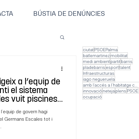
ACTA
BÚSTIA DE DENÚNCIES
ciutat
PSOEPalma
batlemartinez
mobilitat
medi ambient
partit
barris
pladebarris
esport
talent
Infraestructuras
iago negueruela
geix a l’equip de
amb l’accés a l’habitatge com a tema central
ti el sistema
innovació
neteja
plens
PSOE
ocupació
es vuit piscines
m preveu el
 l’equip de govern hagi
el Germans Escales tot i
.