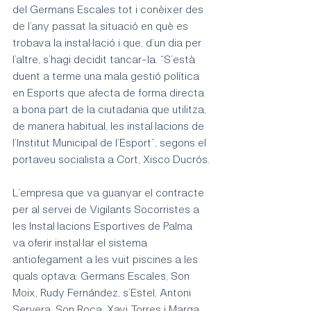
del Germans Escales tot i conèixer des 
de l’any passat la situació en què es 
trobava la instal·lació i que, d’un dia per 
l’altre, s’hagi decidit tancar-la. “S’està 
duent a terme una mala gestió política 
en Esports que afecta de forma directa 
a bona part de la ciutadania que utilitza, 
de manera habitual, les instal·lacions de 
l’Institut Municipal de l’Esport”, segons el 
portaveu socialista a Cort, Xisco Ducrós.
L’empresa que va guanyar el contracte 
per al servei de Vigilants Socorristes a 
les Instal·lacions Esportives de Palma 
va oferir instal·lar el sistema 
antiofegament a les vuit piscines a les 
quals optava: Germans Escales, Son 
Moix, Rudy Fernández, s’Estel, Antoni 
Servera, Son Roca, Xavi Torres i Marga 