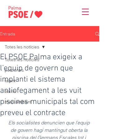
Entrada
Totes les notícies
El PSOE Palma exigeix a
Totes les notícies
l’equip de govern que
persones
implanti el sistema
talent
antiofegament a les vuit
barris
piscines municipals tal com
medi ambient
preveu el contracte
Els socialistes denuncien que l’equip 
de govern hagi mantingut oberta la 
piscina del Germans Escales tot i 