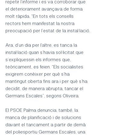
repetir l’informe i es va corroborar que 
el deteriorament avançava de forma 
molt ràpida. “En tots els consells 
rectors hem manifestat la nostra 
preocupació per l’estat de la instal·lació.
Ara, d’un dia per l’altre, es tanca la 
instal·lació quan s’havia sol·licitat que 
s’expliquessin els informes que, 
teòricament, es feien. “Els socialistes 
exigirem conèixer per què s’ha 
mantingut oberta fins ara i per què s’ha 
decidit, de manera abrupta, tancar el 
Germans Escales”, segons Oliveira.
El PSOE Palma denuncia, també, la 
manca de planificació i de solucions 
davant el tancament a partir de demà 
del poliesportiu Germans Escales, una 