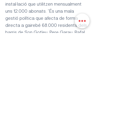
instal·lació que utilitzen mensualment 
uns 12.000 abonats. “És una mala 
gestió política que afecta de forma 
directa a gairebé 68.000 residents dels 
barris de Son Gotleu, Pere Garau, Rafal 
Vell i Rafal Nou, Vivero i Son Güells”, en 
paraules de Ducrós.
Etiquetes:
ciutat
barris
esport
persones
barris
Entrades recents
Mostra-ho tot