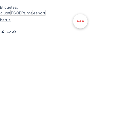
Etiquetes:
ciutat
PSOEPalma
esport
barris
Entrades recents
Mostra-ho tot