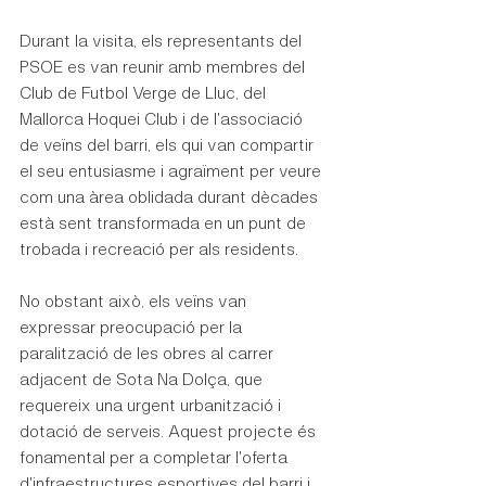
Durant la visita, els representants del 
PSOE es van reunir amb membres del 
Club de Futbol Verge de Lluc, del 
Mallorca Hoquei Club i de l'associació 
de veïns del barri, els qui van compartir 
el seu entusiasme i agraïment per veure 
com una àrea oblidada durant dècades 
està sent transformada en un punt de 
trobada i recreació per als residents.
No obstant això, els veïns van 
expressar preocupació per la 
paralització de les obres al carrer 
adjacent de Sota Na Dolça, que 
requereix una urgent urbanització i 
dotació de serveis. Aquest projecte és 
fonamental per a completar l'oferta 
d'infraestructures esportives del barri i 