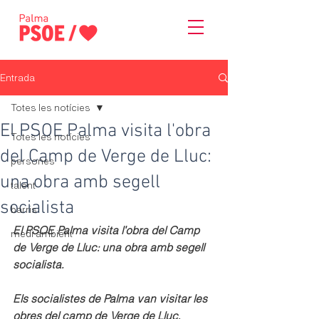
Entrada
Totes les notícies
El PSOE Palma visita l'obra
Totes les notícies
del Camp de Verge de Lluc:
persones
una obra amb segell
talent
socialista
barris
El PSOE Palma visita l'obra del Camp 
medi ambient
de Verge de Lluc: una obra amb segell 
socialista.
Els socialistes de Palma van visitar les 
obres del camp de Verge de Lluc, 