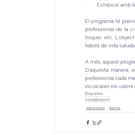
·         Exhibició am
El programa té previs
professional de la c
hoquei, etc. L’objec
hàbits de vida saludab
A més, aquest programa
D’aquesta manera, el
professional cada mes
inculcaran els valors
Etiquetes:
ciutat
esport
persones
barris