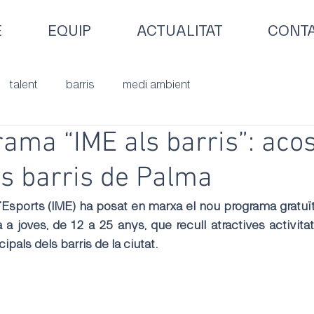
E
EQUIP
ACTUALITAT
CONT
talent
barris
medi ambient
ama “IME als barris”: aco
als barris de Palma
d’Esports (IME) ha posat en marxa el nou programa gratuït “
da a joves, de 12 a 25 anys, que recull atractives activita
ipals dels barris de la ciutat.