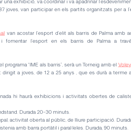
ar una exhibició, va coordinar i va apadrinar l’esdeveniment
7 joves, van participar en els partits organitzats per a l’
al
 van acostar l’esport d’elit als barris de Palma amb aq
i fomentar l’esport en els barris de Palma a través
el programa “IME als barris”, serà un Torneig amb el 
Voley
dirigit a joves, de 12 a 25 anys , que es durà a terme a
rnada hi haurà exhibicions i activitats obertes de calist
 handstand. Durada 20-30 minuts.
rupal, activitat oberta al públic, de lliure participació. Dura
calistenia amb barra portàtil i paral·leles. Durada, 90 minuts.