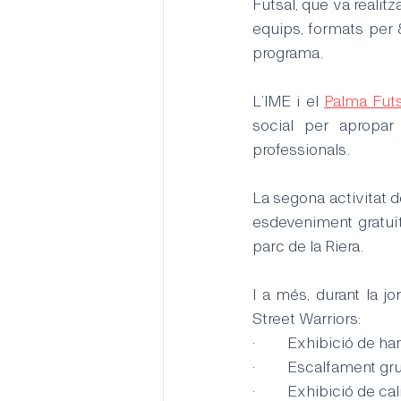
Futsal, que va realitz
equips, formats per 8
programa.
L’IME i el 
Palma Futs
social per apropar 
professionals.
La segona activitat d
esdeveniment gratuït 
parc de la Riera.
I a més, durant la jo
Street Warriors:
·         Exhibició de
·         Escalfament g
·         Exhibició de 