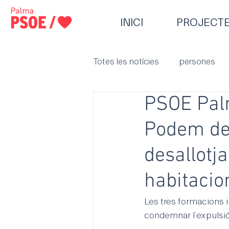
INICI
PROJECT
Totes les notícies
persones
PSOE Pal
Podem den
desallotj
habitacio
Les tres formacions 
condemnar l’expulsió