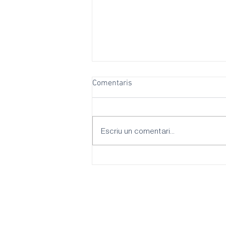
Comentaris
Escriu un comentari...
El PSOE Palma reclama més
ombres, refugis climàtiques i
escoles adaptades per
combatre les onades de calor
davant la inacció del batle