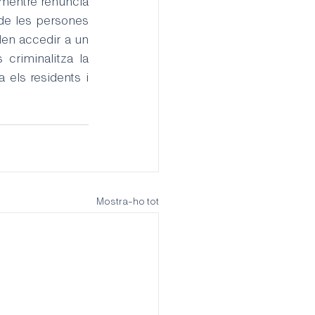
mentre renuncia 
de les persones 
den accedir a un 
criminalitza la 
els residents i 
Mostra-ho tot