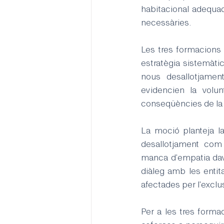
habitacional adequa
necessàries.
Les tres formacions 
estratègia sistemàti
nous desallotjament
evidencien la volun
conseqüències de la c
La moció planteja la
desallotjament com
manca d'empatia dav
diàleg amb les entit
afectades per l'exclus
Per a les tres forma