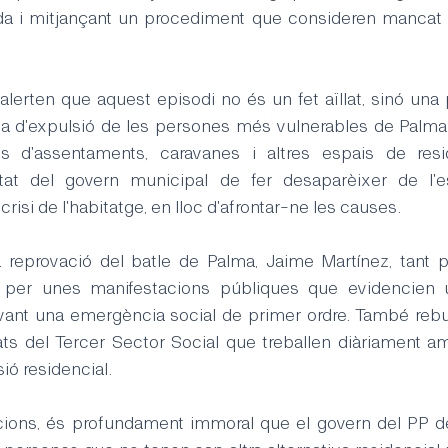
da i mitjançant un procediment que consideren mancat d
alerten que aquest episodi no és un fet aïllat, sinó una
ca d'expulsió de les persones més vulnerables de Palma.
s d'assentaments, caravanes i altres espais de resid
tat del govern municipal de fer desaparèixer de l'es
risi de l'habitatge, en lloc d'afrontar-ne les causes.
 reprovació del batle de Palma, Jaime Martínez, tant pe
 per unes manifestacions públiques que evidencien 
ant una emergència social de primer ordre. També rebut
ats del Tercer Sector Social que treballen diàriament a
ió residencial.
cions, és profundament immoral que el govern del PP des