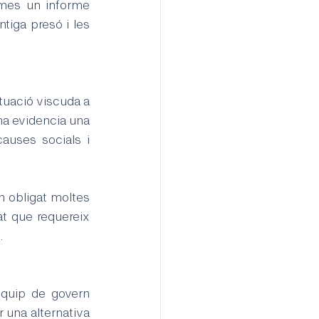
 mes un informe 
tiga presó i les 
ituació viscuda a 
ma evidencia una 
auses socials i 
 obligat moltes 
t que requereix 
.
quip de govern 
 una alternativa 