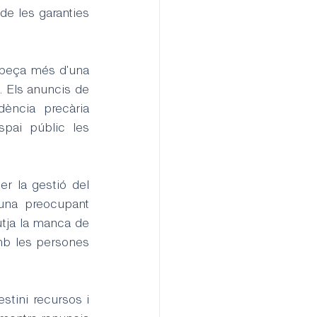
e les garanties 
 peça més d'una 
 Els anuncis de 
ència precària 
pai públic les 
r la gestió del 
una preocupant 
ja la manca de 
mb les persones 
tini recursos i 