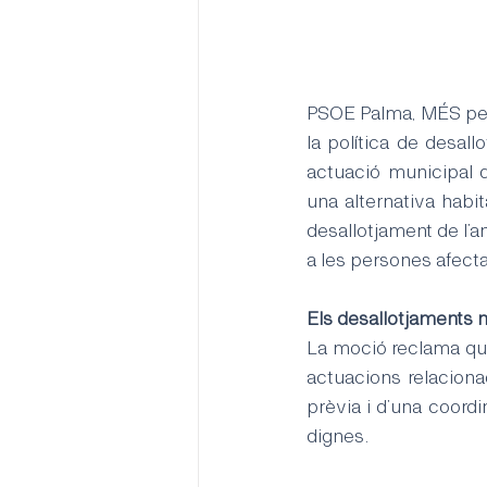
PSOE Palma, MÉS per
la política de desal
actuació municipal 
una alternativa habi
desallotjament de l’a
a les persones afect
Els desallotjaments n
La moció reclama que
actuacions relacion
prèvia i d’una coordi
dignes.