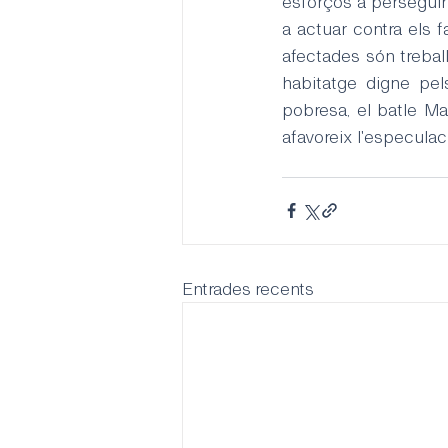
esforços a perseguir
a actuar contra els 
afectades són treball
habitatge digne pel
pobresa, el batle Ma
afavoreix l'especulac
Entrades recents