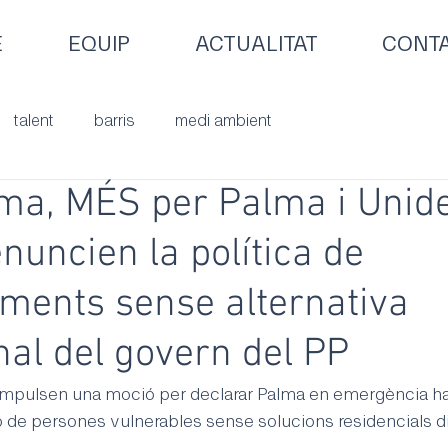
E
EQUIP
ACTUALITAT
CONT
talent
barris
medi ambient
ma, MÉS per Palma i Unid
uncien la política de
aments sense alternativa
nal del govern del PP
impulsen una moció per declarar Palma en emergència hab
 de persones vulnerables sense solucions residencials d