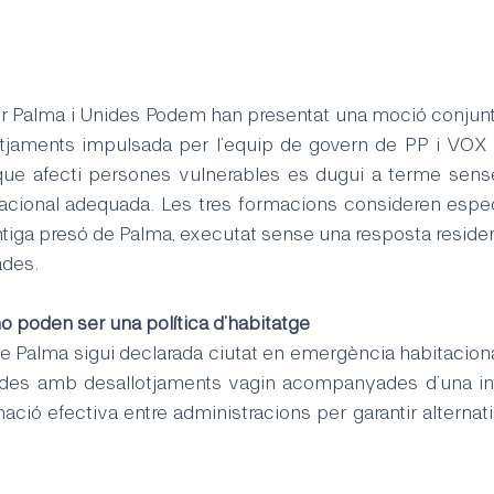
 Palma i Unides Podem han presentat una moció conjunta
lotjaments impulsada per l’equip de govern de PP i VOX i
que afecti persones vulnerables es dugui a terme sense
tacional adequada. Les tres formacions consideren espec
ntiga presó de Palma, executat sense una resposta residen
ades.
o poden ser una política d’habitatge
 Palma sigui declarada ciutat en emergència habitacional 
ades amb desallotjaments vagin acompanyades d’una inte
nació efectiva entre administracions per garantir alternati