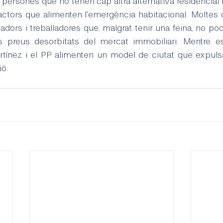
 persones que no tenen cap altra alternativa residencial 
factors que alimenten l'emergència habitacional. Moltes 
adors i treballadores que, malgrat tenir una feina, no po
s preus desorbitats del mercat immobiliari. Mentre es 
rtínez i el PP alimenten un model de ciutat que expulsa 
ió.