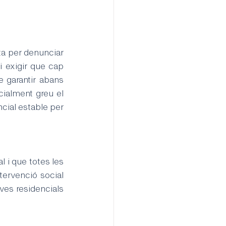
 per denunciar 
 exigir que cap 
 garantir abans 
ialment greu el 
cial estable per 
i que totes les 
rvenció social 
ves residencials 