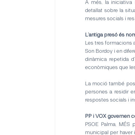
A més, la iniciativa
detallat sobre la sit
mesures socials i re
L’antiga presó és nom
Les tres formacions al
Son Bordoy i en difer
dinàmica repetida d
econòmiques que les
La moció també posa 
persones a residir e
respostes socials i i
PP i VOX governen co
PSOE Palma, MÉS pe
municipal per haver i