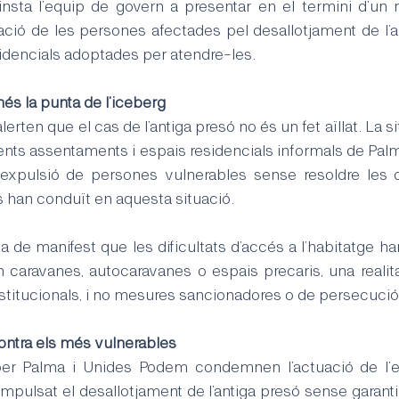
 insta l’equip de govern a presentar en el termini d’un
uació de les persones afectades pel desallotjament de l’an
sidencials adoptades per atendre-les.
és la punta de l’iceberg
erten que el cas de l’antiga presó no és un fet aïllat. La s
ents assentaments i espais residencials informals de Pal
’expulsió de persones vulnerables sense resoldre les c
 han conduït en
 aquesta situació.
de manifest que les dificultats d’accés a l’habitatge han
n caravanes, autocaravanes o espais precaris, una realita
nstitucionals, i no mesures sancionadores o de persecució
ntra els més vulnerables
r Palma i Unides Podem condemnen l’actuació de l’e
mpulsat el desallotjament de l’antiga presó sense garantir